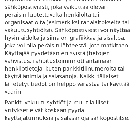
sähköpostiviesti, joka vaikuttaa olevan
peräisin luotettavalta henkilöltä tai
organisaatiolta (esimerkiksi rahalaitokselta tai
vakuutusyhtiöltä). Sähköpostiviesti voi näyttää
hyvin aidolta ja siinä on grafiikkaa ja sisältöä,
joka voi olla peräisin lähteestä, jota matkitaan.
Käyttäjää pyydetään eri syistä (tietojen
vahvistus, rahoitustoiminnot) antamaan
henkilötietoja, kuten pankkitilinumeroita tai
käyttäjänimiä ja salasanoja. Kaikki tällaiset
lähetetyt tiedot on helppo varastaa tai käyttää
väärin.
Pankit, vakuutusyhtiöt ja muut lailliset
yritykset eivät koskaan pyydä
käyttäjätunnuksia ja salasanoja sähköpostitse.