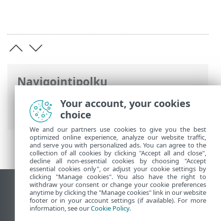
Navigointipolku
ESET-online-ohje
>
ESET Glossary
>
Your account, your cookies
Sähköpostiuhat
> Tietojenkalastelu
choice
We and our partners use cookies to give you the best
optimized online experience, analyze our website traffic,
and serve you with personalized ads. You can agree to the
collection of all cookies by clicking "Accept all and close",
decline all non-essential cookies by choosing "Accept
essential cookies only", or adjust your cookie settings by
clicking "Manage cookies". You also have the right to
withdraw your consent or change your cookie preferences
Näytä tietokonesivusto
anytime by clicking the "Manage cookies" link in our website
footer or in your account settings (if available). For more
End of Life
information, see our
Cookie Policy
.
ESET-tietämyskanta