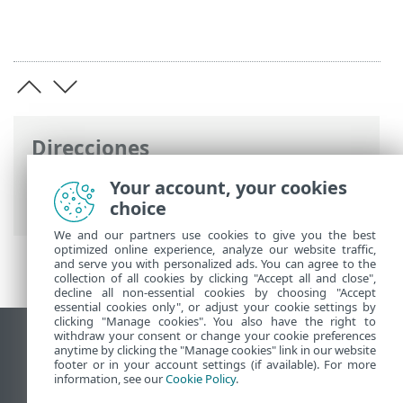
Direcciones
Ayuda en línea de ESET
>
ESET Glossary
>
Your account, your cookies
Amenazas y ataques > Spoofing
choice
We and our partners use cookies to give you the best
optimized online experience, analyze our website traffic,
and serve you with personalized ads. You can agree to the
collection of all cookies by clicking "Accept all and close",
decline all non-essential cookies by choosing "Accept
essential cookies only", or adjust your cookie settings by
clicking "Manage cookies". You also have the right to
withdraw your consent or change your cookie preferences
Ver sitio para ordenador
anytime by clicking the "Manage cookies" link in our website
footer or in your account settings (if available). For more
End of Life
information, see our
Cookie Policy
.
Base de conocimiento de ESET