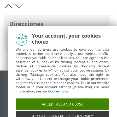
Direcciones
Ayuda en línea de ESET
>
ESET Glossary
>
Your account, your cookies
Amenazas y ataques > Explotar
choice
We and our partners use cookies to give you the best
optimized online experience, analyze our website traffic,
and serve you with personalized ads. You can agree to the
collection of all cookies by clicking "Accept all and close",
decline all non-essential cookies by choosing "Accept
essential cookies only", or adjust your cookie settings by
clicking "Manage cookies". You also have the right to
withdraw your consent or change your cookie preferences
Ver sitio para ordenador
anytime by clicking the "Manage cookies" link in our website
footer or in your account settings (if available). For more
End of Life
information, see our
Cookie Policy
.
Base de conocimiento de ESET
Foro de ESET
ACCEPT ALL AND CLOSE
ESET Status Portal
Soporte técnico regional
ACCEPT ESSENTIAL COOKIES ONLY