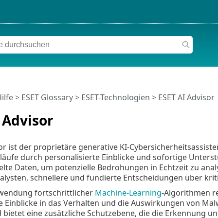
ilfe
>
ESET Glossary
>
ESET-Technologien > ESET AI Advisor
 Advisor
or ist der proprietäre generative KI-Cybersicherheitsassist
läufe durch personalisierte Einblicke und sofortige Unters
e Daten, um potenzielle Bedrohungen in Echtzeit zu analysi
alysten, schnellere und fundierte Entscheidungen über kriti
wendung fortschrittlicher
Machine-Learning
-Algorithmen r
ive Einblicke in das Verhalten und die Auswirkungen von Malw
d bietet eine zusätzliche Schutzebene, die die Erkennung