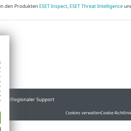
r in den Produkten
ESET Inspect
,
ESET Threat Intelligence
un
d
h
y
y
e
o
s
e
ortal
Regionaler Support
e
Cookies verwalten
Cookie-Richtlini