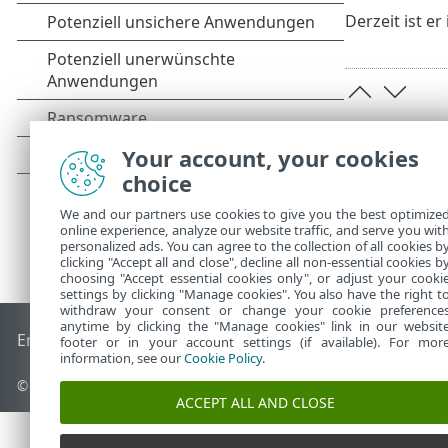
Derzeit ist e
Your account, your cookies
choice
We and our partners use cookies to give you the best optimize
online experience, analyze our website traffic, and serve you wit
personalized ads. You can agree to the collection of all cookies b
clicking "Accept all and close", decline all non-essential cookies b
choosing "Accept essential cookies only", or adjust your cooki
settings by clicking "Manage cookies". You also have the right t
withdraw your consent or change your cookie preference
anytime by clicking the "Manage cookies" link in our websit
End of Life
ESET Knowledgebase
ESET-Forum
ESET Status P
footer or in your account settings (if available). For mor
information, see our
Cookie Policy
.
© 1992 - 2026 ESET, spol. s r. o. - Alle Rechte vorbehalten.
ACCEPT ALL AND CLOSE