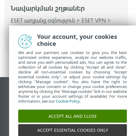
Նավարկման շղթաներ
ESET առցանց օգնություն
>
ESET VPN
>
ESET VPN
>
Ինչպես աշխատել ESET VPN-
ով
>
Կարգավորումներ
> Ընդլայնված
Your account, your cookies
տեղակայում
choice
We and our partners use cookies to give you the best
optimized online experience, analyze our website traffic,
and serve you with personalized ads. You can agree to the
collection of all cookies by clicking "Accept all and close",
decline all non-essential cookies by choosing "Accept
essential cookies only", or adjust your cookie settings by
clicking "Manage cookies". You also have the right to
withdraw your consent or change your cookie preferences
Դիտեք էկրանային կայքը
anytime by clicking the "Manage cookies" link in our website
footer or in your account settings (if available). For more
End of Life
information, see our
Cookie Policy
.
ESET-ի գիտելիքների բազան
ESET ֆորում
ACCEPT ALL AND CLOSE
ESET Status Portal
Տարածաշրջանային աջակցություն
ACCEPT ESSENTIAL COOKIES ONLY