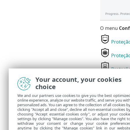
O menu
Conf
Proteção
Proteção
Proteçã
Your account, your cookies
Ferrame
choice
Existem opçõe
We and our partners use cookies to give you the best optimize
para configu
online experience, analyze our website traffic, and serve you wit
parâmetros d
personalized ads. You can agree to the collection of all cookies b
de configura
clicking "Accept all and close", decline all non-essential cookies b
choosing "Accept essential cookies only", or adjust your cooki
settings by clicking "Manage cookies". You also have the right t
withdraw your consent or change your cookie preference
anytime by clicking the "Manage cookies" link in our websit