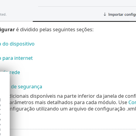
igurar
é dividido pelas seguintes seções:
 do dispositivo
 para internet
o de rede
ntas de segurança
s adicionais disponíveis na parte inferior da janela de conf
d
rar parâmetros mais detalhados para cada módulo. Use
Con
h
e configuração utilizando um arquivo de configuração .xml
y
ção.
y
e
o
s
e