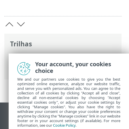
Trilhas
Ajuda on-line ESET
>
ESET Security
Ultimate
>
Trabalhando com o ESET
Your account, your cookies
Security Ultimate
choice
We and our partners use cookies to give you the best
optimized online experience, analyze our website traffic,
and serve you with personalized ads. You can agree to the
collection of all cookies by clicking "Accept all and close",
decline all non-essential cookies by choosing "Accept
essential cookies only", or adjust your cookie settings by
clicking "Manage cookies". You also have the right to
withdraw your consent or change your cookie preferences
Ver site para desktop
anytime by clicking the "Manage cookies" link in our website
footer or in your account settings (if available). For more
End of Life
information, see our
Cookie Policy
.