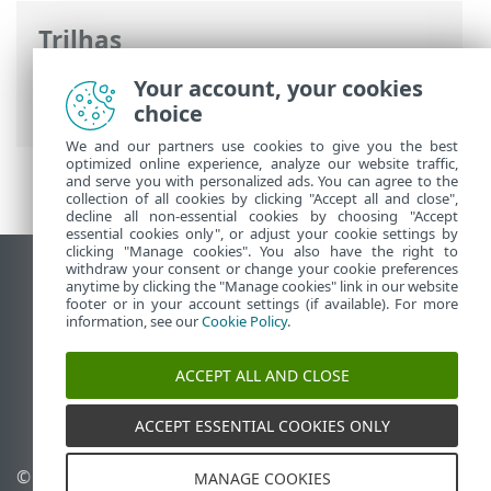
Trilhas
Ajuda on-line ESET
>
ESET Security
Your account, your cookies
Ultimate
>
Configuração avançada
choice
We and our partners use cookies to give you the best
optimized online experience, analyze our website traffic,
and serve you with personalized ads. You can agree to the
collection of all cookies by clicking "Accept all and close",
decline all non-essential cookies by choosing "Accept
essential cookies only", or adjust your cookie settings by
clicking "Manage cookies". You also have the right to
withdraw your consent or change your cookie preferences
Ver site para desktop
anytime by clicking the "Manage cookies" link in our website
footer or in your account settings (if available). For more
End of Life
information, see our
Cookie Policy
.
Base de conhecimento ESET
Fórum ESET
ACCEPT ALL AND CLOSE
ESET Status Portal
Suporte regional
ACCEPT ESSENTIAL COOKIES ONLY
© 1992 - 2026 ESET, spol. s
Gerenciar cookies
MANAGE COOKIES