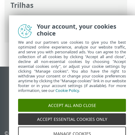
Trilhas
Ajuda on-line ESET
>
ESET Security
Ultimate
>
Configuração avançada
>
Your account, your cookies
Notificações
choice
We and our partners use cookies to give you the best
optimized online experience, analyze our website traffic,
and serve you with personalized ads. You can agree to the
collection of all cookies by clicking "Accept all and close",
decline all non-essential cookies by choosing "Accept
essential cookies only", or adjust your cookie settings by
clicking "Manage cookies". You also have the right to
withdraw your consent or change your cookie preferences
Ver site para desktop
anytime by clicking the "Manage cookies" link in our website
footer or in your account settings (if available). For more
End of Life
information, see our
Cookie Policy
.
Base de conhecimento ESET
Fórum ESET
ACCEPT ALL AND CLOSE
ESET Status Portal
Suporte regional
ACCEPT ESSENTIAL COOKIES ONLY
© 1992 - 2026 ESET, spol. s
Gerenciar cookies
MANAGE COOKIES