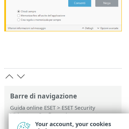
Barre di navigazione
Guida online ESET
>
ESET Security
Ultimate
>
Configurazione avanzata
>
Controlli
>
HIPS: Host Intrusion
Your account, your cookies