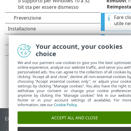
Rimuovi
: 
Reimpost
Fare cli
utile n
In segu
tempo.
Your account, your cookies
choice
We and our partners use cookies to give you the best optimize
online experience, analyze our website traffic, and serve you wit
personalized ads. You can agree to the collection of all cookies b
clicking "Accept all and close", decline all non-essential cookies b
choosing "Accept essential cookies only", or adjust your cooki
settings by clicking "Manage cookies". You also have the right t
withdraw your consent or change your cookie preference
anytime by clicking the "Manage cookies" link in our websit
footer or in your account settings (if available). For mor
information, see our
Cookie Policy
.
ACCEPT ALL AND CLOSE
End of Life
ESET Knowledge Base
Forum ESET
ESET Status 