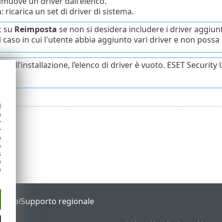
rimuove un driver dall'elenco.
a
: ricarica un set di driver di sistema.
c su
Reimposta
se non si desidera includere i driver aggiu
el caso in cui l'utente abbia aggiunto vari driver e non poss
ito all’installazione, l’elenco di driver è vuoto. ESET Securi
d
h
y
y
e
o
s
e
e
Portal
Supporto regionale