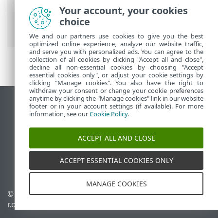
protezione
>
Protezione pagamenti
Your account, your cookies
bancari e navigazione
> Notifica
choice
all’interno del browser
We and our partners use cookies to give you the best
optimized online experience, analyze our website traffic,
and serve you with personalized ads. You can agree to the
collection of all cookies by clicking "Accept all and close",
decline all non-essential cookies by choosing "Accept
essential cookies only", or adjust your cookie settings by
clicking "Manage cookies". You also have the right to
withdraw your consent or change your cookie preferences
anytime by clicking the "Manage cookies" link in our website
Visualizza sito desktop
footer or in your account settings (if available). For more
information, see our
Cookie Policy
.
End of Life
ESET Knowledge Base
ACCEPT ALL AND CLOSE
Forum ESET
ESET Status Portal
ACCEPT ESSENTIAL COOKIES ONLY
Supporto regionale
MANAGE COOKIES
© 1992 - 2026 ESET, spol. s
Gestisci cookie
r.o. - Tutti i diritti riservati.
Criterio cookie