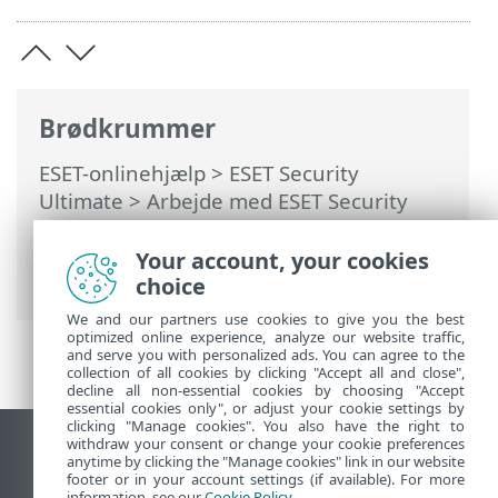
Brødkrummer
ESET-onlinehjælp
>
ESET Security
Ultimate
>
Arbejde med ESET Security
Ultimate
>
Opsætning
>
Netværksbeskyttelse
> Løsning af
Your account, your cookies
problemer med firewall
choice
We and our partners use cookies to give you the best
optimized online experience, analyze our website traffic,
and serve you with personalized ads. You can agree to the
collection of all cookies by clicking "Accept all and close",
decline all non-essential cookies by choosing "Accept
essential cookies only", or adjust your cookie settings by
clicking "Manage cookies". You also have the right to
withdraw your consent or change your cookie preferences
Vis computerwebsted
anytime by clicking the "Manage cookies" link in our website
footer or in your account settings (if available). For more
End of Life
information, see our
Cookie Policy
.