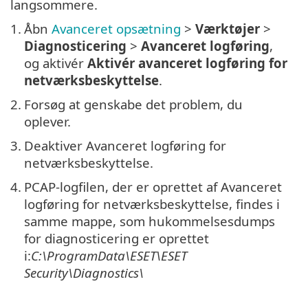
langsommere.
1.
Åbn
Avanceret opsætning
>
Værktøjer
>
Diagnosticering
>
Avanceret logføring
,
og aktivér
Aktivér avanceret logføring for
netværksbeskyttelse
.
2.
Forsøg at genskabe det problem, du
oplever.
3.
Deaktiver Avanceret logføring for
netværksbeskyttelse.
4.
PCAP-logfilen, der er oprettet af Avanceret
logføring for netværksbeskyttelse, findes i
samme mappe, som hukommelsesdumps
for diagnosticering er oprettet
i:
C:\ProgramData\ESET\ESET
Security\Diagnostics\