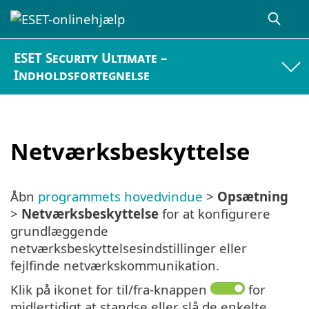
ESET Security Ultimate –
Indholdsfortegnelse
Netværksbeskyttelse
Åbn
programmets hovedvindue
>
Opsætning
>
Netværksbeskyttelse
for at konfigurere
grundlæggende
netværksbeskyttelsesindstillinger eller
fejlfinde netværkskommunikation.
Klik på ikonet for til/fra-knappen
for
midlertidigt at standse eller slå de enkelte