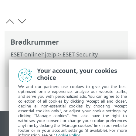
Brødkrummer
ESET-onlinehjælp
>
ESET Security
Ultimate
>
Arbejde med ESET Security
Ultimate
>
Opsætning
>
Your account, your cookies
Netværksbeskyttelse
choice
We and our partners use cookies to give you the best
optimized online experience, analyze our website traffic,
and serve you with personalized ads. You can agree to the
collection of all cookies by clicking "Accept all and close",
decline all non-essential cookies by choosing "Accept
essential cookies only", or adjust your cookie settings by
clicking "Manage cookies". You also have the right to
withdraw your consent or change your cookie preferences
Vis computerwebsted
anytime by clicking the "Manage cookies" link in our website
footer or in your account settings (if available). For more
End of Life
information, see our
Cookie Policy
.