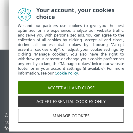
Ultimate
>
Arbejde med ESET Security
Ultimate
>
Computerscanning
>
Your account, your cookies
Scanning i gang
choice
We and our partners use cookies to give you the best
optimized online experience, analyze our website traffic,
and serve you with personalized ads. You can agree to the
collection of all cookies by clicking "Accept all and close",
decline all non-essential cookies by choosing "Accept
essential cookies only", or adjust your cookie settings by
clicking "Manage cookies". You also have the right to
withdraw your consent or change your cookie preferences
Vis computerwebsted
anytime by clicking the "Manage cookies" link in our website
footer or in your account settings (if available). For more
End of Life
information, see our
Cookie Policy
.
ESET-vidensbase
ESET-forum
ACCEPT ALL AND CLOSE
ESET Status Portal
Regional support
ACCEPT ESSENTIAL COOKIES ONLY
© 1992 - 2025 ESET, spol. s
Administrer cookies
MANAGE COOKIES
r.o. – Alle rettigheder
Cookiepolitik
forbeholdes.