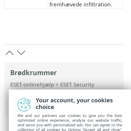
fremhævede infiltration.
Brødkrummer
ESET-onlinehjælp
>
ESET Security
Ultimate
>
Arbejde med ESET Security
Ultimate
>
Computerscanning
>
Your account, your cookies
Computerens scanningslog
choice
We and our partners use cookies to give you the best
optimized online experience, analyze our website traffic,
and serve you with personalized ads. You can agree to the
collection of all cookies by clicking "Accept all and close",