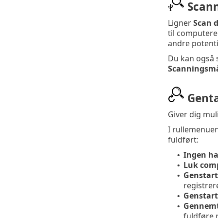
Scann
Ligner
Scan 
til computere
andre potentie
Du kan også s
Scanningsm
Genta
Giver dig mul
I rullemenue
fuldført:
Ingen ha
•
Luk com
•
Genstar
•
registrer
Genstart
•
Gennemt
•
fuldføre 