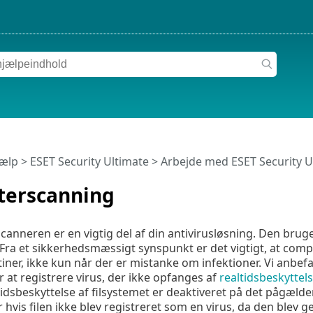
jælp
>
ESET Security Ultimate
>
Arbejde med ESET Security U
erscanning
nneren er en vigtig del af din antivirusløsning. Den bruges
ra et sikkerhedsmæssigt synspunkt er det vigtigt, at comp
iner, ikke kun når der er mistanke om infektioner. Vi anbefa
r at registrere virus, der ikke opfanges af
realtidsbeskyttels
ltidsbeskyttelse af filsystemet er deaktiveret på det pågæl
r hvis filen ikke blev registreret som en virus, da den blev 