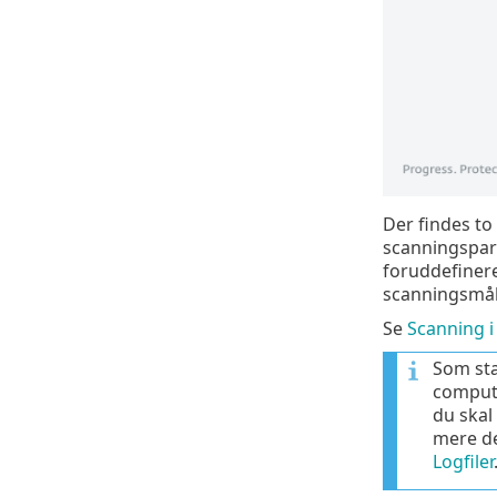
Der findes to
scanningspa
foruddefinere
scanningsmål
Se
Scanning i
Som sta
compute
du skal
mere de
Logfiler