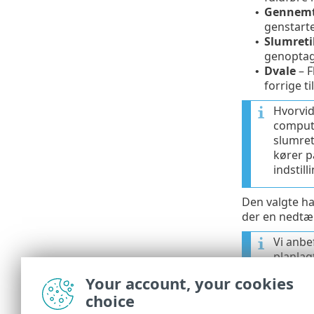
Gennemt
•
genstarte
Slumreti
•
genoptag
Dvale
– F
•
forrige t
Hvorvid
compute
slumret
kører på
indstill
Den valgte ha
der en nedtæl
Vi anbe
planla
comput
Your account, your cookies
choice