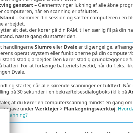
ving genstart
– Gennemtvinger lukning af alle åbne prog
r computeren, når en scanning er afsluttet.
lstand
– Gemmer din session og sætter computeren i en til
e arbejdet.
lytter alt det, der kører på din RAM, til en særlig fil på di
ilstand, næste gang du starter den.
t handlingerne
Slumre
eller
Dvale
er tilgængelige, afhænge
rens operativsystem eller funktionerne på din computer/b
ilstand stadig arbejder. Den kører stadig grundlæggende 
 batteri. For at forlænge batteriets levetid, når du f.eks. ik
ingen Dvale.
ndling starter, når alle kørende scanninger er fuldført. Nå
ling på 30 sekunder i en bekræftelsesdialogboks (klik på
A
faler, at du kører en computerscanning mindst en gang o
gt opgave under
Værktøjer
>
Planlægningsværktøj
.
Hvorda
erscanning?