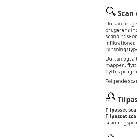
Scan 
Du kan bruge
brugerens in
scanningskonf
infiltratione
rensningstyp
Du kan også 
mappen, flyt
flyttes progr
Følgende sca
Tilpa
Tilpasset sc
Tilpasset sc
scanningspro