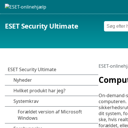
ESET Security Ultimate
ESET-onlineh
Comput
On-demand-sca
computeren. F
sikkerhedsrut
dit system, fo
ske, hvis rea
forældet, elle