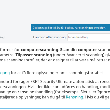
 former for
computerscanning
.
Scan din computer
scanne
rametre.
Tilpasset scanning
(under Avanceret scanning) gi
de scanningsprofiler, der er designet til at være målrette
.
 gang
for at få flere oplysninger om scannningsforløbet.
ndard forsøger ESET Security Ultimate automatisk at rense e
rscanningen. Hvis der ikke kan udføres en handling, modtage
 vælge en rensningshandling (for eksempel Slet eller Ignore
taljerede oplysninger, kan du gå til
Rensning
. Hvis du vil g
.