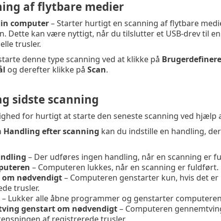
ing af flytbare medier
din computer
– Starter hurtigt en scanning af flytbare medier
n. Dette kan være nyttigt, når du tilslutter et USB-drev til
lle trusler.
tarte denne type scanning ved at klikke på
Brugerdefinere
ål
og derefter klikke på
Scan
.
g sidste scanning
ighed for hurtigt at starte den seneste scanning ved hjælp a
n
Handling efter scanning
kan du indstille en handling, de
ndling
– Der udføres ingen handling, når en scanning er fu
puteren
– Computeren lukkes, når en scanning er fuldført.
t om nødvendigt
– Computeren genstarter kun, hvis det er 
ede trusler.
– Lukker alle åbne programmer og genstarter computeren, 
ving genstart om nødvendigt
– Computeren gennemtvinger
rensningen af registrerede trusler.