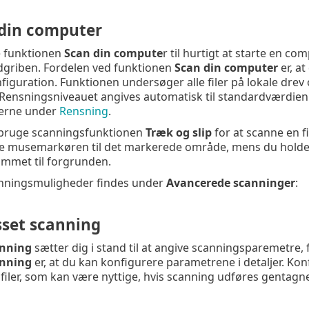
din computer
 funktionen
Scan din compute
r til hurtigt at starte en c
dgriben. Fordelen ved funktionen
Scan din computer
er, a
iguration. Funktionen undersøger alle filer på lokale drev 
r. Rensningsniveauet angives automatisk til standardværdien
erne under
Rensning
.
bruge scanningsfunktionen
Træk og slip
for at scanne en fi
te musemarkøren til det markerede område, mens du holder
ammet til forgrunden.
nningsmuligheder findes under
Avancerede scanninger
:
sset scanning
anning
sætter dig i stand til at angive scanningsparemetre,
anning
er, at du kan konfigurere parametrene i detaljer. 
filer, som kan være nyttige, hvis scanning udføres genta