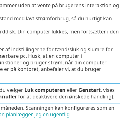
rammer uden at vente på brugerens interaktion og
stand med lavt strømforbrug, så du hurtigt kan
n harddisk. Din computer lukkes, men fortsætter i den
r af indstillingerne for tænd/sluk og slumre for
ærbare pc. Husk, at en computer i
funktioner og bruger strøm, når din computer
ke er på kontoret, anbefaler vi, at du bruger
r du vælger
Luk computeren
eller
Genstart
, vises
nnuller
for at deaktivere den ønskede handling).
m måneden. Scanningen kan konfigureres som en
n planlægger jeg en ugentlig