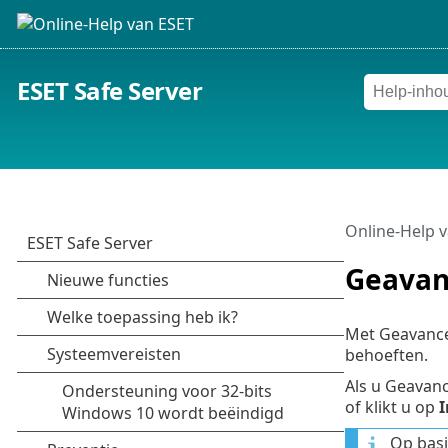
ESET Safe Server
Online-Help 
Geavan
Met Geavancee
behoeften.
Als u Geavanc
of klikt u op
I
Op bas