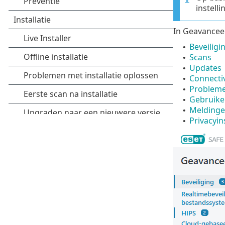
instell
In Geavanceer
Beveiligi
•
Scans
•
Updates
•
Connectiv
•
Probleme
•
Gebruike
•
Melding
•
Privacyin
•