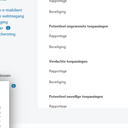
d
h
y
y
e