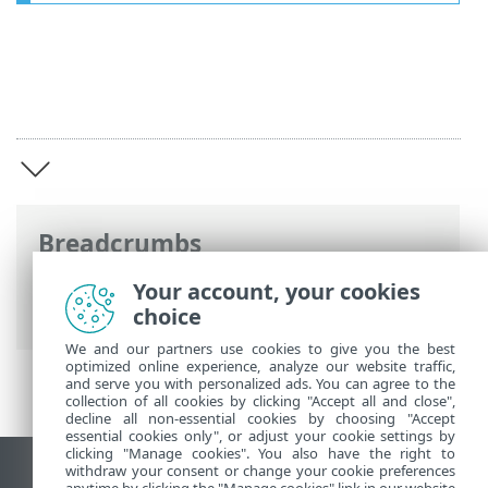
Breadcrumbs
Online-Help van ESET
>
ESET Safe Server
Your account, your cookies
>
ESET Safe Server
choice
We and our partners use cookies to give you the best
optimized online experience, analyze our website traffic,
and serve you with personalized ads. You can agree to the
collection of all cookies by clicking "Accept all and close",
decline all non-essential cookies by choosing "Accept
essential cookies only", or adjust your cookie settings by
clicking "Manage cookies". You also have the right to
withdraw your consent or change your cookie preferences
Bureaubladwebsite weergeven