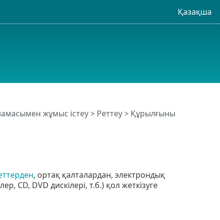
Қазақша
рламасымен жұмыс істеу
>
Реттеу
>
Құрылғыны
еттерден
, ортақ қалталардан, электрондық
ер, CD, DVD дискілері, т.б.) қол жеткізуге