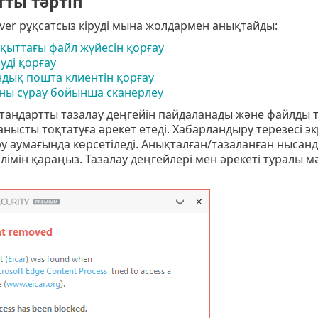
тты тәртіп
rver рұқсатсыз кіруді мына жолдармен анықтайды:
қыттағы файл жүйесін қорғау
уді қорғау
дық пошта клиентін қорғау
ны сұрау бойынша сканерлеу
тандартты тазалау деңгейін пайдаланады және файлды 
нысты тоқтатуға әрекет етеді. Хабарландыру терезесі 
 аумағында көрсетіледі. Анықталған/тазаланған нысанд
лімін қараңыз. Тазалау деңгейлері мен әрекеті туралы м