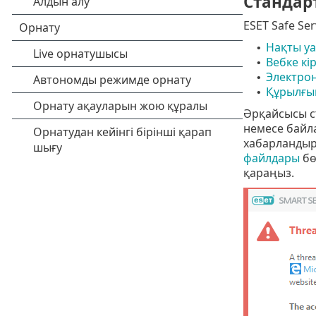
Стандар
ESET Safe Se
Нақты уа
•
Вебке кір
•
Электрон
•
Құрылғы
•
Әрқайсысы с
немесе байла
хабарландыру
файлдары
бө
қараңыз.