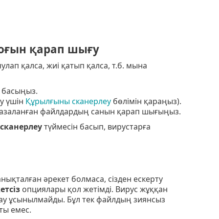
оғын қарап шығу
лап қалса, жиі қатып қалса, т.б. мына
 басыңыз.
у үшін
Құрылғыны сканерлеу
бөлімін қараңыз).
 тазаланған файлдардың санын қарап шығыңыз.
 сканерлеу
түймесін басып, вирустарға
нықталған әрекет болмаса, сізден ескерту
етсіз
опциялары қол жетімді. Вирус жұққан
у ұсынылмайды. Бұл тек файлдың зиянсыз
ты емес.