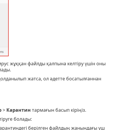
вирус жұққан файлды қалпына келтіру үшін оны
лады.
қолданылып жатса, ол әдетте босатылғаннан
р
>
Карантин
тармағын басып кіріңіз.
іруге болады:
карантиндегі берілген файлдың жанындағы үш