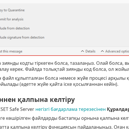
 зиянды кодты тіркеген болса, тазалаңыз. Олай болса, 
лау керек. Файлда толықтай зиянды код болса, ол жойы
н файл құлыпталған болса немесе жүйе процесі арқылы 
ойылады (әдетте жүйе қайта іске қосылғаннан кейін).
ннен қалпына келтіру
SET Safe Server
негізгі бағдарлама терезесінен
Құралда
ге көшірілген файлдарды бастапқы орнына қалпына келт
атта қалпына келтіру функциясын пайдаланыңыз. Оған 