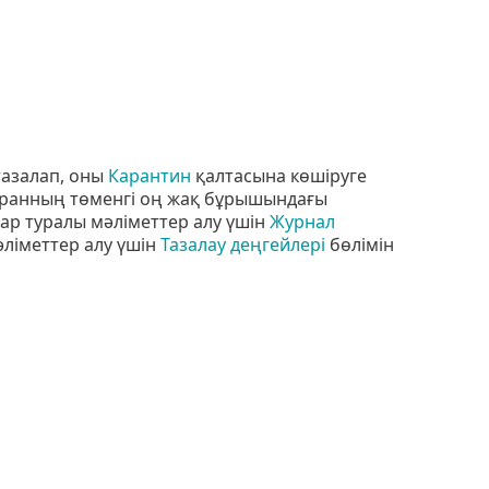
тазалап, оны
Карантин
қалтасына көшіруге
экранның төменгі оң жақ бұрышындағы
ар туралы мәліметтер алу үшін
Журнал
әліметтер алу үшін
Тазалау деңгейлері
бөлімін