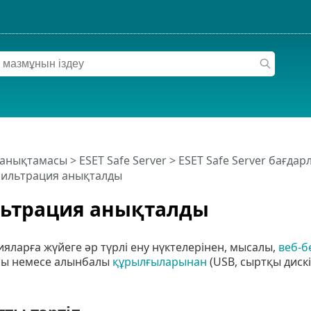
 анықтамасы
>
ESET Safe Server
>
ESET Safe Server бағда
ильтрация анықталды
ьтрация анықталды
ларға жүйеге әр түрлі ену нүктелерінен, мысалы,
веб-б
лы немесе алынбалы
құрылғыларынан
(USB, сыртқы дискіл