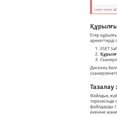
Құрылғы
Егер құрылғы
әрекеттерді
1.
ESET Sa
2.
Құрылғ
3.
Сканерл
Дискінің белг
сканерленет
Тазалау
Файлдық жүйе
терезесінде 
файлдарды т
екеніне және