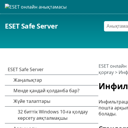
ESET Safe Server
ESET онлайн
қорғау
> Инф
Инфил
Инфильтрация
пошта арқы
болады.