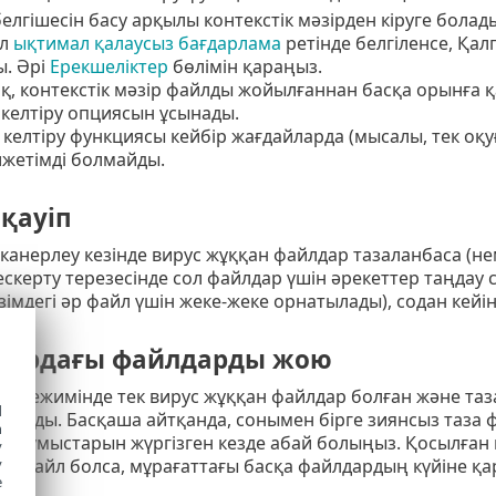
елгішесін басу арқылы контекстік мәзірден кіруге болад
йл
ықтимал қалаусыз бағдарлама
ретінде белгіленсе, Қал
. Әрі
Ерекшеліктер
бөлімін қараңыз.
қ, контекстік мәзір файлды жойылғаннан басқа орынға қа
келтіру опциясын ұсынады.
келтіру функциясы кейбір жағдайларда (мысалы, тек оқу
лжетімді болмайды.
қауіп
канерлеу кезінде вирус жұққан файлдар тазаланбаса (н
ескерту терезесінде сол файлдар үшін әрекеттер таңдау
ізімдегі әр файл үшін жеке-жеке орнатылады), содан кейі
тардағы файлдарды жою
ау режимінде тек вирус жұққан файлдар болған және та
d
ылады. Басқаша айтқанда, сонымен бірге зиянсыз таза 
h
у жұмыстарын жүргізген кезде абай болыңыз. Қосылған 
y
y
ар файл болса, мұрағаттағы басқа файлдардың күйіне қ
e