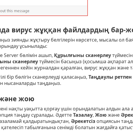
да вирус жұққан файлдардың бар-ж
ңыз зиянды жұқтыру белгілерін көрсетсе, мысалы ол баяу
 орындау ұсынылады:
fe Server бөлімін ашып,
Құрылғыны сканерлеу
түймесін
ыны сканерлеу
түймесін басыңыз (қосымша ақпарат ал
егеннен кейін журналдан қаралған, вирус жұққан және
ілі бір бөлігін сканерлеуді қаласаңыз,
Таңдаулы ретпен
ін нысаналарды таңдаңыз.
 және жою
ні нақты уақытта қорғау үшін орындалатын алдын ала а
опция таңдау сұралады. Әдетте
Тазалау
,
Жою
және
Әрек
азаламай қалдыратындықтан,
Әрекетсіз
опциясын таңда
 қателесіп табылғанына сенімді болатын жағдайға қатыс