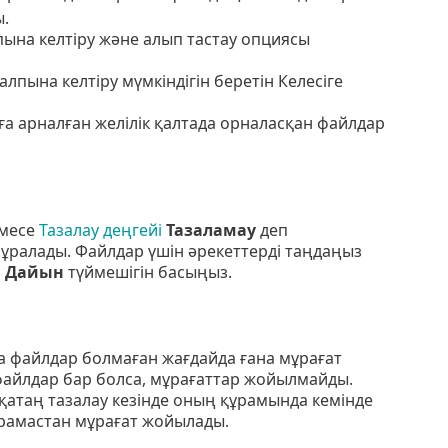
ы.
пына келтіру және алып тастау опциясы
лпына келтіру мүмкіндігін беретін Келесіге
ға арналған желілік қалтада орналасқан файлдар
емесе
Тазалау деңгейі
Тазаламау
деп
 сұралады. Файлдар үшін әрекеттерді таңдаңыз
н
Дайын
түймешігін басыңыз.
за файлдар болмаған жағдайда ғана мұрағат
файлдар бар болса, мұрағаттар жойылмайды.
қатаң тазалау кезінде оның құрамында кемінде
арамастан мұрағат жойылады.