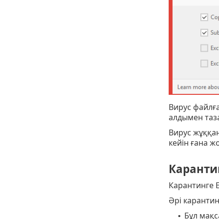
Вирус файлға
алдымен таза
Вирус жұққа
кейін ғана ж
Каранти
Карантинге E
Әрі карантин
Бұл мақс
•