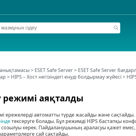
 анықтамасы
>
ESET Safe Server
>
ESET Safe Server бағда
ар
>
HIPS – Хост негізіндегі енуді болдырмау жүйесі
>
HIP
 режимі аяқталды
мі ережелерді автоматты түрде жасайды және сақтайды.
інде
тексеруге болады. Бұл режимді HIPS бастапқы конф
 созылуы керек. Пайдаланушының араласуы қажет емес, с
параметрлерге сай сақтайды.