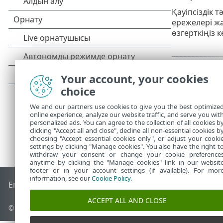
Қауіпсіздік 
ережелері ж
өзгерткіңіз 
Your account, your cookies
choice
We and our partners use cookies to give you the best optimize
online experience, analyze our website traffic, and serve you wit
personalized ads. You can agree to the collection of all cookies b
clicking "Accept all and close", decline all non-essential cookies b
choosing "Accept essential cookies only", or adjust your cooki
settings by clicking "Manage cookies". You also have the right t
withdraw your consent or change your cookie preference
anytime by clicking the "Manage cookies" link in our websit
footer or in your account settings (if available). For mor
information, see our
Cookie Policy
.
End of Life
ESET білім қоры
ESET форумы
ESET Status Port
ACCEPT ALL AND CLOSE
© 1992 - 2026 ESET, spol. s r.o. - Барлық құқықтары қорғалған.