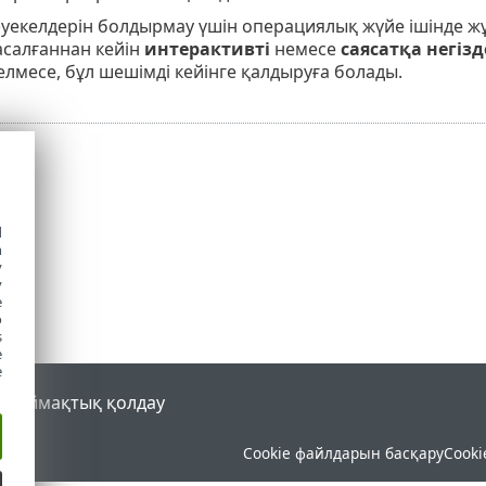
тәуекелдерін болдырмау үшін операциялық жүйе ішінде ж
асалғаннан кейін
интерактивті
немесе
саясатқа негіз
келмесе, бұл шешімді кейінге қалдыруға болады.
d
h
y
y
e
o
s
e
e
al
Аймақтық қолдау
Cookie файлдарын басқару
Cooki