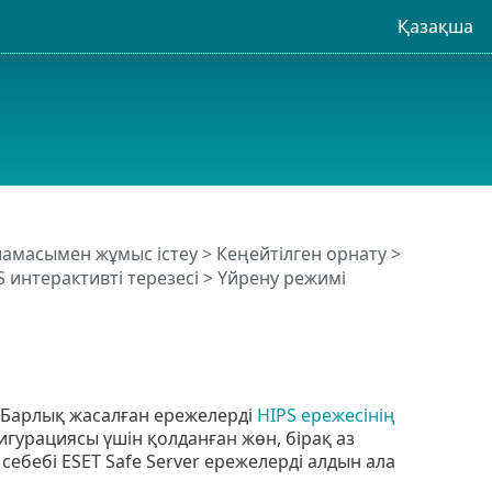
Қазақша
рламасымен жұмыс істеу
>
Кеңейтілген орнату
>
S интерактивті терезесі
> Үйрену режимі
 Барлық жасалған ережелерді
HIPS ережесінің
игурациясы үшін қолданған жөн, бірақ аз
ебебі ESET Safe Server ережелерді алдын ала