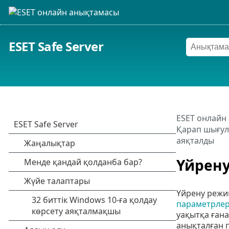
ESET Safe Server
ESET онлайн
Қарап шығул
аяқталды
Үйрену
Үйрену режи
параметрлер
уақытқа ғана
анықталған 