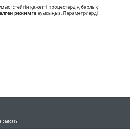
ұмыс істейтін қажетті процестердің барлық
делген режимге
ауысыңыз. Параметрлерді
e саясаты