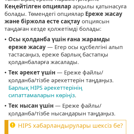
Кеңейтілген опциялар
арқылы қатынасуға
болады. Төмендегі опциялар
Ереже жасау
және біржола есте сақтау
опциясын
таңдаған кезде қолжетімді болады:
Осы қолданба үшін ғана жарамды
•
ереже жасау
— Егер осы құсбелгіні алып
тастасаңыз, ереже барлық бастапқы
қолданбаларға жасалады.
Тек әрекет үшін
— Ереже файлы/
•
қолданба/тізбе әрекеттерін таңдаңыз.
Барлық HIPS әрекеттерінің
сипаттамаларын көріңіз
.
Тек нысан үшін
— Ереже файлы/
•
қолданба/тізбе нысандарын таңдаңыз.
HIPS хабарландырулары шексіз бе?