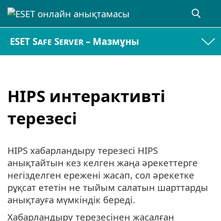
ESET Safe Server – Мазмұны
HIPS интерактивті
терезесі
HIPS хабарландыру терезесі HIPS
анықтайтын кез келген жаңа әрекеттерге
негізделген ережені жасап, сол әрекетке
рұқсат ететін не тыйым салатын шарттарды
анықтауға мүмкіндік береді.
Хабарландыру терезесінен жасалған