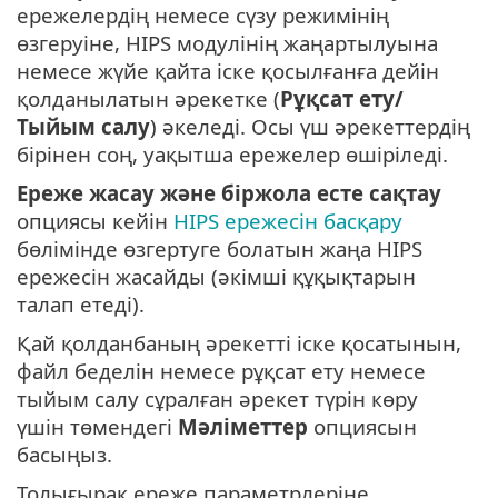
ережелердің немесе сүзу режимінің
өзгеруіне, HIPS модулінің жаңартылуына
немесе жүйе қайта іске қосылғанға дейін
қолданылатын әрекетке (
Рұқсат ету/
Тыйым салу
) әкеледі. Осы үш әрекеттердің
бірінен соң, уақытша ережелер өшіріледі.
Ереже жасау және біржола есте сақтау
опциясы кейін
HIPS ережесін басқару
бөлімінде өзгертуге болатын жаңа HIPS
ережесін жасайды (әкімші құқықтарын
талап етеді).
Қай қолданбаның әрекетті іске қосатынын,
файл беделін немесе рұқсат ету немесе
тыйым салу сұралған әрекет түрін көру
үшін төмендегі
Мәліметтер
опциясын
басыңыз.
Толығырақ ереже параметрлеріне