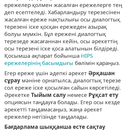
ережелер қолмен жасалған ережелерге тең
деп есептеледі. Хабарландыру терезесінен
жасалған ереже нақтылығы осы диалогтық
терезені іске қосқан ережеден азырақ
болуы мүмкін. Бұл ережені диалогтық
терезеде жасағаннан кейін, осы әрекеттің
осы терезені іске қоса алатынын білдіреді.
Қосымша ақпарат бойынша
HIPS
ережелерінің басымдығы
бөлімін қараңыз.
Егер ереже үшін әдепкі әрекет
Әрқашан
сұрау
мәніне орнатылса, диалогтық терезе
сол ереже іске қосылған сайын көрсетіледі.
Әрекетке
Тыйым салу
немесе
Рұқсат ету
опциясын таңдауға болады. Егер осы кезде
әрекетті таңдамасаңыз, жаңа әрекет
ережелер негізінде таңдалады.
Бағдарлама шыққанша есте сақтау