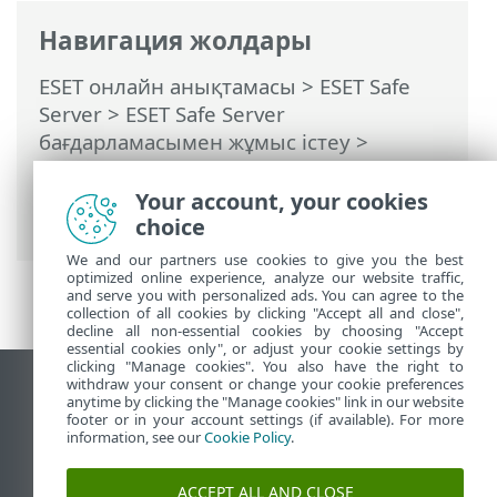
Навигация жолдары
ESET онлайн анықтамасы
>
ESET Safe
Server
>
ESET Safe Server
бағдарламасымен жұмыс істеу
>
Кеңейтілген орнату
>
Қарап шығулар
>
HIPS – Хост негізіндегі енуді болдырмау
Your account, your cookies
жүйесі
> HIPS интерактивті терезесі
choice
We and our partners use cookies to give you the best
optimized online experience, analyze our website traffic,
and serve you with personalized ads. You can agree to the
collection of all cookies by clicking "Accept all and close",
decline all non-essential cookies by choosing "Accept
essential cookies only", or adjust your cookie settings by
clicking "Manage cookies". You also have the right to
withdraw your consent or change your cookie preferences
Жұмыс үстеліндегі сайтты қарау
anytime by clicking the "Manage cookies" link in our website
footer or in your account settings (if available). For more
End of Life
information, see our
Cookie Policy
.
ESET білім қоры
ESET форумы
ACCEPT ALL AND CLOSE