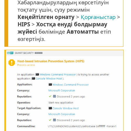
Хабарландырулардың көрсетілуін
тоқтату үшін, сүзу режимін
Кеңейтілген орнату
>
Қорғаныстар
>
HIPS
>
Хостқа енуді болдырмау
жүйесі
бөлімінде
Автоматты
етіп
өзгертіңіз.