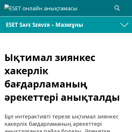
ESET Safe Server – Мазмұны
Ықтимал зиянкес
хакерлік
бағдарламаның
әрекеттері анықталды
Бұл интерактивті терезе ықтимал зиянкес
хакерлік бағдарламаның әрекеттері
анықталғанда пайда болады. Әрекетке