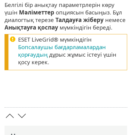
Белгілі бір анықтау параметрлерін көру
үшін
Мәліметтер
опциясын басыңыз. Бұл
диалогтық терезе
Талдауға жіберу
немесе
Анықтауға қоспау
мүмкіндігін береді.
ESET LiveGrid® мүмкіндігін
Бопсалаушы бағдарламалардан
қорғаудың
дұрыс жұмыс істеуі үшін
қосу керек.