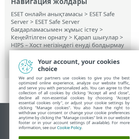
Навигация жолдары
ESET онлайн анықтамасы
>
ESET Safe
Server
>
ESET Safe Server
бағдарламасымен жұмыс істеу
>
Кеңейтілген орнату
>
Қарап шығулар
>
HIPS – Хост негізіндегі енуді болдырмау
жүйесі
>
HIPS интерактивті терезесі
>
Ықтимал зиянкес хакерлік
Your account, your cookies
бағдарламаның әрекеттері анықталды
choice
We and our partners use cookies to give you the best
optimized online experience, analyze our website traffic,
and serve you with personalized ads. You can agree to the
collection of all cookies by clicking "Accept all and close",
decline all non-essential cookies by choosing "Accept
essential cookies only", or adjust your cookie settings by
clicking "Manage cookies". You also have the right to
withdraw your consent or change your cookie preferences
Жұмыс үстеліндегі сайтты қарау
anytime by clicking the "Manage cookies" link in our website
footer or in your account settings (if available). For more
End of Life
information, see our
Cookie Policy
.
ESET білім қоры