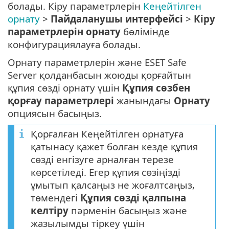
болады. Кіру параметрлерін
Кеңейтілген
орнату
>
Пайдаланушы интерфейсі
>
Кіру
параметрлерін орнату
бөлімінде
конфигурациялауға болады.
Орнату параметрлерін және ESET Safe
Server қолданбасын жоюды қорғайтын
құпия сөзді орнату үшін
Құпия сөзбен
қорғау параметрлері
жанындағы
Орнату
опциясын басыңыз.
Қорғалған Кеңейтілген орнатуға
қатынасу қажет болған кезде құпия
сөзді енгізуге арналған терезе
көрсетіледі. Егер құпия сөзіңізді
ұмытып қалсаңыз не жоғалтсаңыз,
төмендегі
Құпия сөзді қалпына
келтіру
пәрменін басыңыз және
жазылымды тіркеу үшін