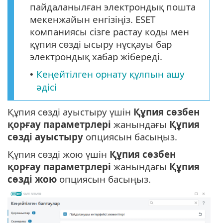
пайдаланылған электрондық пошта
мекенжайын енгізіңіз. ESET
компаниясы сізге растау коды мен
құпия сөзді ысыру нұсқауы бар
электрондық хабар жібереді.
Кеңейтілген орнату құлпын ашу
•
әдісі
Құпия сөзді ауыстыру үшін
Құпия сөзбен
қорғау параметрлері
жанындағы
Құпия
сөзді ауыстыру
опциясын басыңыз.
Құпия сөзді жою үшін
Құпия сөзбен
қорғау параметрлері
жанындағы
Құпия
сөзді жою
опциясын басыңыз.