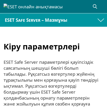
ESET Safe Server – Мазмұны
Кіру параметрлері
ESET Safe Server параметрлері қауіпсіздік
саясатының шешуші бөлігі болып
табылады. Рұқсатсыз өзгертулер жүйенің
тұрақтылығы мен қорғауына қауіп төндіруі
ықтимал. Рұқсатсыз өзгертулерді
болдырмау үшін ESET Safe Server
қолданбасының орнату параметрлерін
және жойылуын құпия сөзбен қорғауға