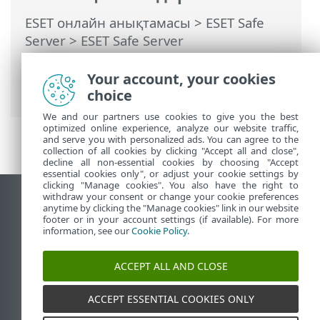
ESET онлайн анықтамасы
>
ESET Safe
Server
>
ESET Safe Server
бағдарламасымен жұмыс істеу
>
Кеңейтілген орнату
>
Пайдаланушы
Your account, your cookies
интерфейсі
> Кіру параметрлері
choice
We and our partners use cookies to give you the best
optimized online experience, analyze our website traffic,
and serve you with personalized ads. You can agree to the
collection of all cookies by clicking "Accept all and close",
decline all non-essential cookies by choosing "Accept
essential cookies only", or adjust your cookie settings by
clicking "Manage cookies". You also have the right to
withdraw your consent or change your cookie preferences
Жұмыс үстеліндегі сайтты қарау
anytime by clicking the "Manage cookies" link in our website
footer or in your account settings (if available). For more
End of Life
information, see our
Cookie Policy
.
ESET білім қоры
ESET форумы
ACCEPT ALL AND CLOSE
ESET Status Portal
Аймақтық қолдау
ACCEPT ESSENTIAL COOKIES ONLY