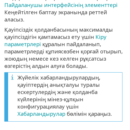
Пайдаланушы интерфейсінің элементтері
Кеңейтілген баптау экранында реттей
аласыз.
Қауіпсіздік қолданбасының максималды
қауіпсіздігін қамтамасыз ету үшін
Кіру
параметрлері
құралын пайдаланып,
параметрлерді құпиясөзбен қорғай отырып,
жоюдың немесе кез келген рұқсатсыз
өзгерістің алдын алуға болады.
Жүйелік хабарландырулардың,
қауіптердің анықталуы туралы
ескертулердің және қолданба
күйлерінің мінез-құлқын
конфигурациялау үшін
Хабарландырулар
бөлімін қараңыз.