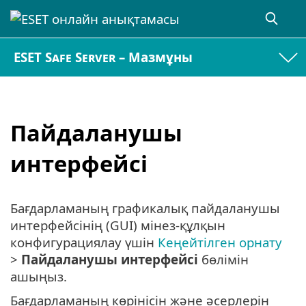
ESET Safe Server – Мазмұны
Пайдаланушы
интерфейсі
Бағдарламаның графикалық пайдаланушы
интерфейсінің (GUI) мінез-құлқын
конфигурациялау үшін
Кеңейтілген орнату
>
Пайдаланушы интерфейсі
бөлімін
ашыңыз.
Бағдарламаның көрінісін және әсерлерін