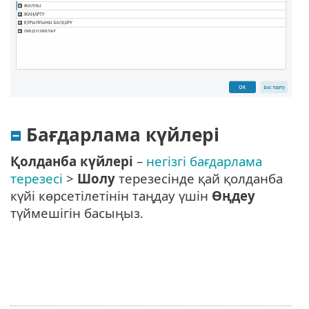
Бағдарлама күйлері
Қолданба күйлері
–
негізгі бағдарлама
терезесі
>
Шолу
терезесінде қай қолданба
күйі көрсетілетінін таңдау үшін
Өңдеу
түймешігін басыңыз.