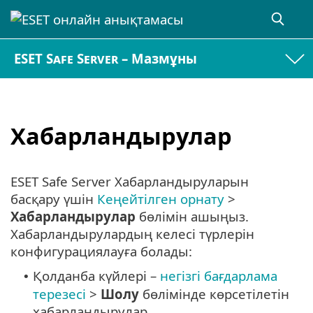
ESET Safe Server – Мазмұны
Хабарландырулар
ESET Safe Server Хабарландыруларын
басқару үшін
Кеңейтілген орнату
>
Хабарландырулар
бөлімін ашыңыз.
Хабарландырулардың келесі түрлерін
конфигурациялауға болады:
Қолданба күйлері –
негізгі бағдарлама
•
терезесі
>
Шолу
бөлімінде көрсетілетін
хабарландырулар.