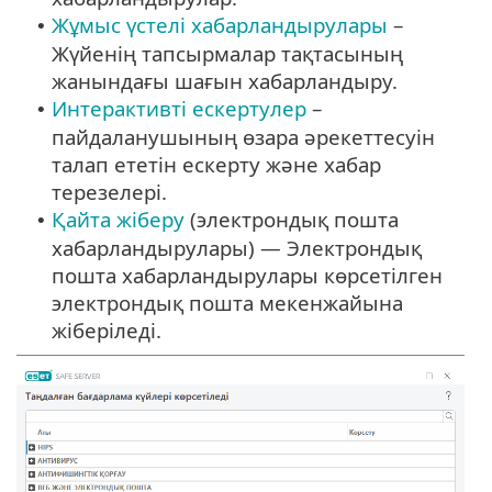
Жұмыс үстелі хабарландырулары
–
•
Жүйенің тапсырмалар тақтасының
жанындағы шағын хабарландыру.
Интерактивті ескертулер
–
•
пайдаланушының өзара әрекеттесуін
талап ететін ескерту және хабар
терезелері.
Қайта жіберу
(электрондық пошта
•
хабарландырулары) — Электрондық
пошта хабарландырулары көрсетілген
электрондық пошта мекенжайына
жіберіледі.