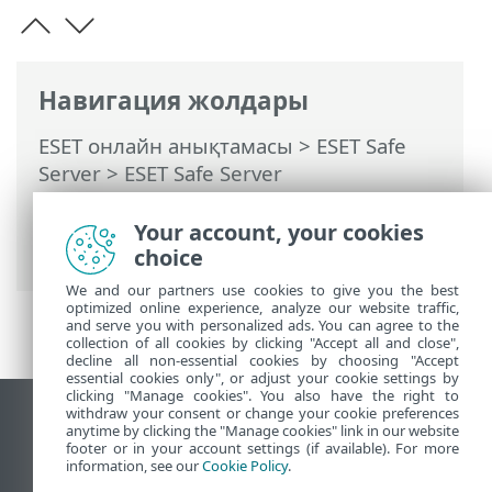
Навигация жолдары
ESET онлайн анықтамасы
>
ESET Safe
Server
>
ESET Safe Server
бағдарламасымен жұмыс істеу
>
Кеңейтілген орнату
>
Your account, your cookies
Хабарландырулар
choice
We and our partners use cookies to give you the best
optimized online experience, analyze our website traffic,
and serve you with personalized ads. You can agree to the
collection of all cookies by clicking "Accept all and close",
decline all non-essential cookies by choosing "Accept
essential cookies only", or adjust your cookie settings by
clicking "Manage cookies". You also have the right to
withdraw your consent or change your cookie preferences
Жұмыс үстеліндегі сайтты қарау
anytime by clicking the "Manage cookies" link in our website
footer or in your account settings (if available). For more
End of Life
information, see our
Cookie Policy
.
ESET білім қоры