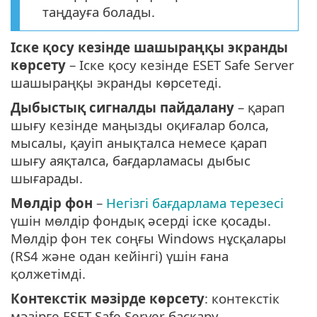
таңдауға болады.
Іске қосу кезінде шашыраңқы экранды
көрсету
– Іске қосу кезінде ESET Safe Server
шашыраңқы экранды көрсетеді.
Дыбыстық сигналды пайдалану
– қарап
шығу кезінде маңызды оқиғалар болса,
мысалы, қауіп анықталса немесе қарап
шығу аяқталса, бағдарламасы дыбыс
шығарады.
Мөлдір фон
–
Негізгі бағдарлама терезесі
үшін мөлдір фондық әсерді іске қосады.
Мөлдір фон тек соңғы Windows нұсқалары
(RS4 және одан кейінгі) үшін ғана
қолжетімді.
Контекстік мәзірде көрсету
: контекстік
мәзірге ESET Safe Server басқару