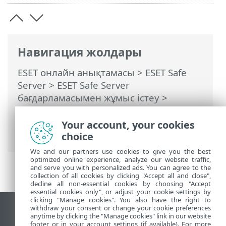
Навигация жолдары
ESET онлайн анықтамасы
>
ESET Safe
Server
>
ESET Safe Server
бағдарламасымен жұмыс істеу
>
Кеңейтілген орнату
>
Пайдаланушы
интерфейсі
> Пайдаланушы
Your account, your cookies
интерфейсі элементтері
choice
We and our partners use cookies to give you the best
optimized online experience, analyze our website traffic,
and serve you with personalized ads. You can agree to the
collection of all cookies by clicking "Accept all and close",
decline all non-essential cookies by choosing "Accept
essential cookies only", or adjust your cookie settings by
clicking "Manage cookies". You also have the right to
withdraw your consent or change your cookie preferences
Жұмыс үстеліндегі сайтты қарау
anytime by clicking the "Manage cookies" link in our website
footer or in your account settings (if available). For more