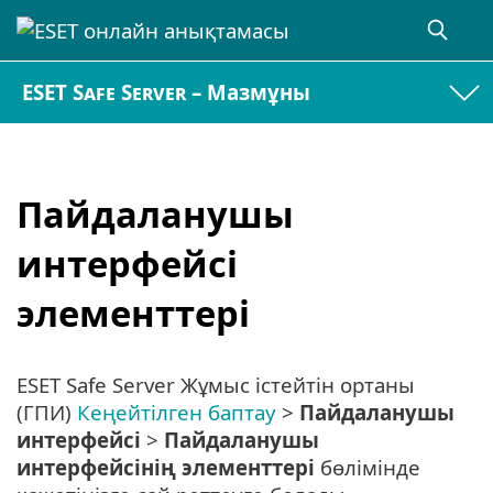
ESET Safe Server – Мазмұны
Пайдаланушы
интерфейсі
элементтері
ESET Safe Server Жұмыс істейтін ортаны
(ГПИ)
Кеңейтілген баптау
>
Пайдаланушы
интерфейсі
>
Пайдаланушы
интерфейсінің элементтері
бөлімінде