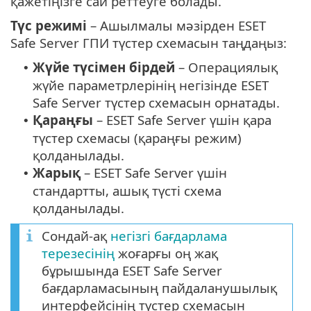
қажетіңізге сай реттеуге болады.
Түс режимі
– Ашылмалы мәзірден ESET
Safe Server ГПИ түстер схемасын таңдаңыз:
Жүйе түсімен бірдей
– Операциялық
•
жүйе параметрлерінің негізінде ESET
Safe Server түстер схемасын орнатады.
Қараңғы
– ESET Safe Server үшін қара
•
түстер схемасы (қараңғы режим)
қолданылады.
Жарық
– ESET Safe Server үшін
•
стандартты, ашық түсті схема
қолданылады.
Сондай-ақ
негізгі бағдарлама
терезесінің
жоғарғы оң жақ
бұрышында ESET Safe Server
бағдарламасының пайдаланушылық
интерфейсінің түстер схемасын