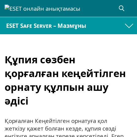
ESET Safe Server – Мазмұны
Құпия сөзбен
қорғалған кеңейтілген
орнату құлпын ашу
әдісі
Қорғалған Кеңейтілген орнатуға қол
жеткізу қажет болған кезде, құпия сөзді
енгізуге арналған терезе көрсетіледі. Егер