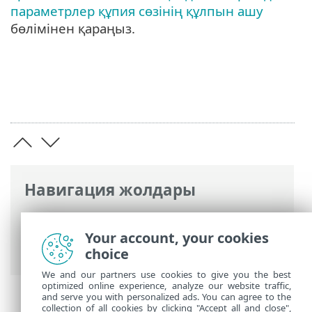
параметрлер құпия сөзінің құлпын ашу
бөлімінен қараңыз.
Навигация жолдары
ESET онлайн анықтамасы
>
ESET Safe
Server
>
ЖҚС
> Кеңейтілген орнату
Your account, your cookies
құлпын ашу әдісі
choice
We and our partners use cookies to give you the best
optimized online experience, analyze our website traffic,
and serve you with personalized ads. You can agree to the
collection of all cookies by clicking "Accept all and close",