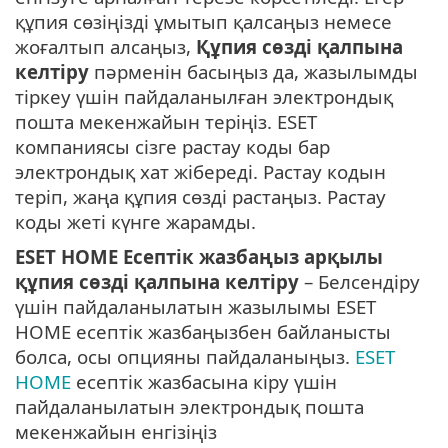
құпия сөзіңізді ұмытып қалсаңыз немесе
жоғалтып алсаңыз,
Құпия сөзді қалпына
келтіру
пәрменін басыңыз да, жазылымды
тіркеу үшін пайдаланылған электрондық
пошта мекенжайын теріңіз. ESET
компаниясы сізге растау коды бар
электрондық хат жібереді. Растау кодын
теріп, жаңа құпия сөзді растаңыз. Растау
коды жеті күнге жарамды.
ESET HOME Есептік жазбаңыз арқылы
құпия сөзді қалпына келтіру
– Белсендіру
үшін пайдаланылатын жазылымы ESET
HOME есептік жазбаңызбен байланысты
болса, осы опцияны пайдаланыңыз.
ESET
HOME
есептік жазбасына кіру үшін
пайдаланылатын электрондық пошта
мекенжайын енгізіңіз