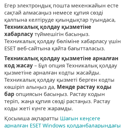
Егер электрондық пошта мекенжайын есте
сақтай алмасаңыз немесе құпия сөзді
қалпына келтіруде қиындықтар туындаса,
Техникалық қолдау қызметіне
хабарласу
түймешігін басыңыз.
Техникалық қолдау бөліміне хабарласу үшін
ESET веб-сайтына қайта бағытталасыз.
Техникалық қолдау қызметіне арналған
код жасау
– Бұл опция Техникалық қолдау
қызметіне арналған кодты жасайды.
Техникалық қолдау қызметі берген кодты
көшіріп алыңыз да,
Менде растау коды
бар
опциясын басыңыз. Растау кодын
теріп, жаңа құпия сөзді растаңыз. Растау
коды жеті күнге жарамды.
Қосымша ақпаратты
Шағын кеңсеге
арналған ESET Windows қолданбаларындағы