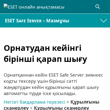
ESET Safe Server – Мазмұны
Орнатудан кейінгі
бірінші қарап шығу
Орнатқаннан кейін ESET Safe Server зиянкес
кодты тексеру үшін бірінші сәтті
жаңартудан кейін құрылғыны қарап шығу
автоматты түрде іске қосылады.
Негізгі бағдарлама терезесі
>
Құрылғыны
сканерлеу
>
Құрылғыны сканерлеу