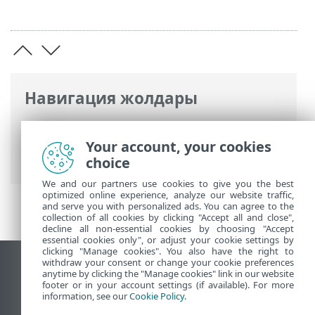
Навигация жолдары
ESET онлайн анықтамасы
>
ESET Safe
Server
>
Орнату
> Орнатудан кейінгі
Your account, your cookies
бірінші қарап шығу
choice
We and our partners use cookies to give you the best
optimized online experience, analyze our website traffic,
and serve you with personalized ads. You can agree to the
collection of all cookies by clicking "Accept all and close",
decline all non-essential cookies by choosing "Accept
essential cookies only", or adjust your cookie settings by
clicking "Manage cookies". You also have the right to
withdraw your consent or change your cookie preferences
Жұмыс үстеліндегі сайтты қарау
anytime by clicking the "Manage cookies" link in our website
footer or in your account settings (if available). For more
End of Life
information, see our
Cookie Policy
.
ESET білім қоры