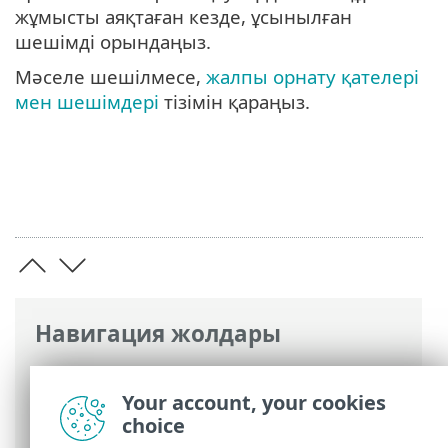
жұмысты аяқтаған кезде, ұсынылған
шешімді орындаңыз.
Мәселе шешілмесе,
жалпы орнату қателері
мен шешімдері
тізімін қараңыз.
Навигация жолдары
ESET онлайн анықтамасы
>
ESET Safe
Server
>
Орнату
> Орнату ақауларын
Your account, your cookies
жою құралы
choice