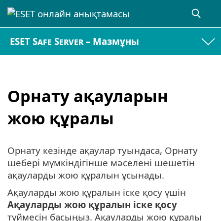
ESET Safe Server – Мазмұны
Орнату ақауларын
жою құралы
Орнату кезінде ақаулар туындаса, Орнату
шебері мүмкіндігінше мәселені шешетін
ақауларды жою құралын ұсынады.
Ақауларды жою құралын іске қосу үшін
Ақауларды жою құралын іске қосу
түймесін басыңыз. Ақауларды жою құралы