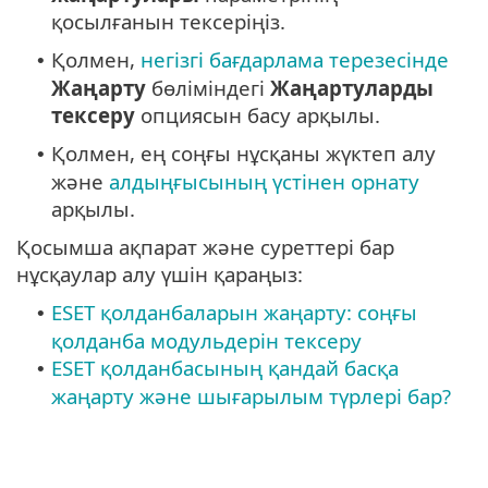
қосылғанын тексеріңіз.
Қолмен,
негізгі бағдарлама терезесінде
•
Жаңарту
бөліміндегі
Жаңартуларды
тексеру
опциясын басу арқылы.
Қолмен, ең соңғы нұсқаны жүктеп алу
•
және
алдыңғысының үстінен орнату
арқылы.
Қосымша ақпарат және суреттері бар
нұсқаулар алу үшін қараңыз:
ESET қолданбаларын жаңарту: соңғы
•
қолданба модульдерін тексеру
ESET қолданбасының қандай басқа
•
жаңарту және шығарылым түрлері бар?