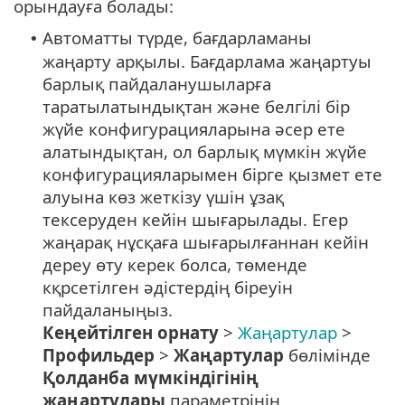
орындауға болады:
Автоматты түрде, бағдарламаны
•
жаңарту арқылы. Бағдарлама жаңартуы
барлық пайдаланушыларға
таратылатындықтан және белгілі бір
жүйе конфигурацияларына әсер ете
алатындықтан, ол барлық мүмкін жүйе
конфигурацияларымен бірге қызмет ете
алуына көз жеткізу үшін ұзақ
тексеруден кейін шығарылады. Егер
жаңарақ нұсқаға шығарылғаннан кейін
дереу өту керек болса, төменде
кқрсетілген әдістердің біреуін
пайдаланыңыз.
Кеңейтілген орнату
>
Жаңартулар
>
Профильдер
>
Жаңартулар
бөлімінде
Қолданба мүмкіндігінің
жаңартулары
параметрінің