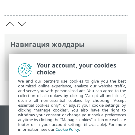
Навигация жолдары
ESET онлайн анықтамасы
>
ESET Safe
Server
>
Орнату
> Ең соңғы нұсқасына
Your account, your cookies
дейін жаңарту
choice
We and our partners use cookies to give you the best
optimized online experience, analyze our website traffic,
and serve you with personalized ads. You can agree to the
collection of all cookies by clicking "Accept all and close",
decline all non-essential cookies by choosing "Accept
essential cookies only", or adjust your cookie settings by
clicking "Manage cookies". You also have the right to
withdraw your consent or change your cookie preferences
Жұмыс үстеліндегі сайтты қарау
anytime by clicking the "Manage cookies" link in our website
footer or in your account settings (if available). For more
End of Life
information, see our
Cookie Policy
.
ESET білім қоры