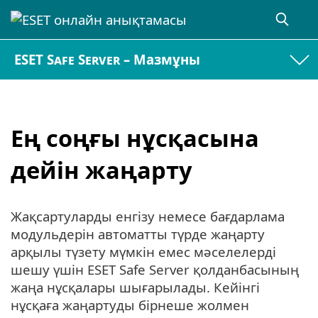
ESET Safe Server – Мазмұны
Ең соңғы нұсқасына
дейін жаңарту
Жақсартуларды енгізу немесе бағдарлама
модульдерін автоматты түрде жаңарту
арқылы түзету мүмкін емес мәселелерді
шешу үшін ESET Safe Server қолданбасының
жаңа нұсқалары шығарылады. Кейінгі
нұсқаға жаңартуды бірнеше жолмен