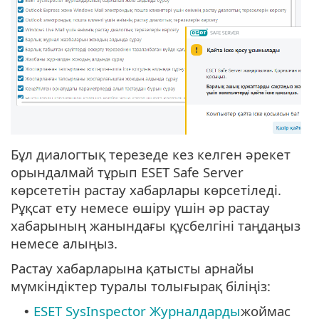
Бұл диалогтық терезеде кез келген әрекет
орындалмай тұрып ESET Safe Server
көрсететін растау хабарлары көрсетіледі.
Рұқсат ету немесе өшіру үшін әр растау
хабарының жанындағы құсбелгіні таңдаңыз
немесе алыңыз.
Растау хабарларына қатысты арнайы
мүмкіндіктер туралы толығырақ біліңіз:
ESET SysInspector Журналдарды
жоймас
•