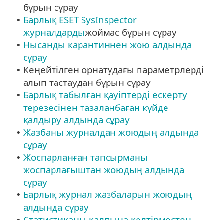
бұрын сұрау
Барлық ESET SysInspector
•
журналдарды
жоймас бұрын сұрау
Нысанды карантиннен жою алдында
•
сұрау
Кеңейтілген орнатудағы параметрлерді
•
алып тастаудан бұрын сұрау
Барлық табылған қауіптерді ескерту
•
терезесінен тазаланбаған күйде
қалдыру алдында сұрау
Жазбаны журналдан жоюдың алдында
•
сұрау
Жоспарланған тапсырманы
•
жоспарлағыштан жоюдың алдында
сұрау
Барлық журнал жазбаларын жоюдың
•
алдында сұрау
Статистиканы қалпына келтірместен
•