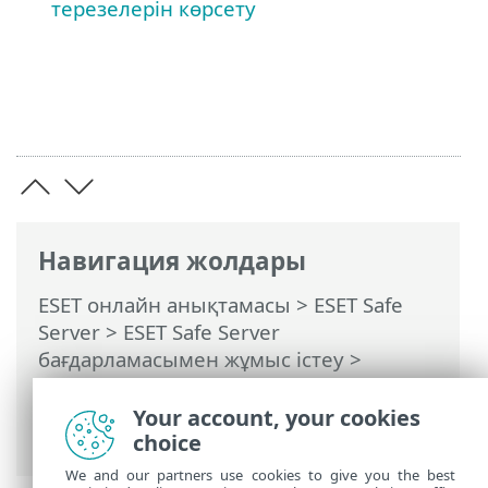
терезелерін көрсету
Навигация жолдары
ESET онлайн анықтамасы
>
ESET Safe
Server
>
ESET Safe Server
бағдарламасымен жұмыс істеу
>
Кеңейтілген орнату
>
Хабарландырулар
>
Интерактивті
Your account, your cookies
ескертулер
> Растау хабарлары
choice
We and our partners use cookies to give you the best