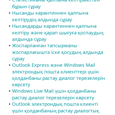
бұрын сұрау
Нысанды карантиннен қалпына
•
келтірудің алдында сұрау
Нысандарды карантиннен қалпына
•
келтіру және қарап шығуға қоспаудың
алдында сұрау
Жоспарланған тапсырманы
•
жоспарлағышта іске қосудың алдында
сұрау
Outlook Express және Windows Mail
•
электрондық пошта клиенттері үшін
қолданбаны растау диалог терезелерін
көрсету
Windows Live Mail үшін қолданбаны
•
растау диалог терезелерін көрсету
Outlook электрондық пошта клиенті
•
үшін қолданбаның растау диалогтық