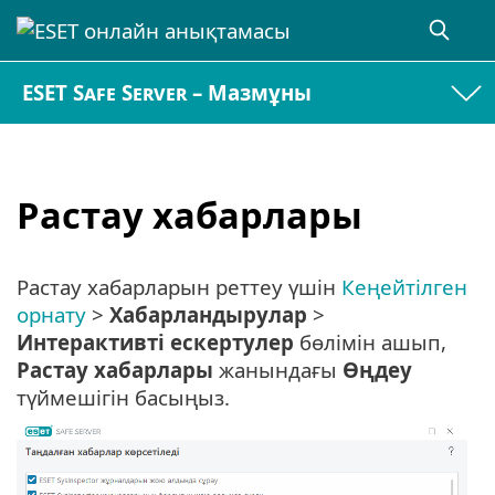
ESET Safe Server – Мазмұны
Растау хабарлары
Растау хабарларын реттеу үшін
Кеңейтілген
орнату
>
Хабарландырулар
>
Интерактивті ескертулер
бөлімін ашып,
Растау хабарлары
жанындағы
Өңдеу
түймешігін басыңыз.