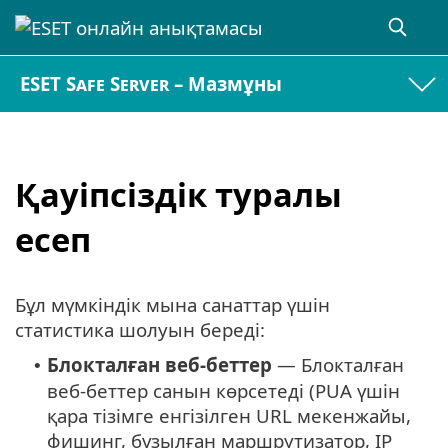
ESET Safe Server – Мазмұны
Қауіпсіздік туралы
есеп
Бұл мүмкіндік мына санаттар үшін
статистика шолуын береді:
Блокталған веб-беттер
— Блокталған
•
веб-беттер санын көрсетеді (PUA үшін
қара тізімге енгізілген URL мекенжайы,
фишинг, бұзылған маршрутизатор, IP