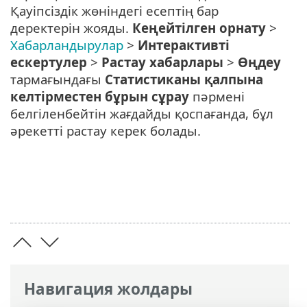
Қауіпсіздік жөніндегі есептің бар
деректерін жояды.
Кеңейтілген орнату
>
Хабарландырулар
>
Интерактивті
ескертулер
>
Растау хабарлары
>
Өңдеу
тармағындағы
Статистиканы қалпына
келтірместен бұрын сұрау
пәрмені
белгіленбейтін жағдайды қоспағанда, бұл
әрекетті растау керек болады.
Навигация жолдары