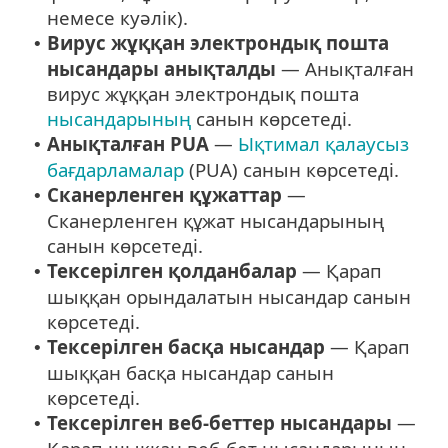
немесе куәлік).
Вирус жұққан электрондық пошта
•
нысандары анықталды
— Анықталған
вирус жұққан электрондық пошта
нысандарының
санын көрсетеді.
Анықталған PUA
—
Ықтимал қалаусыз
•
бағдарламалар
(PUA) санын көрсетеді.
Сканерленген құжаттар
—
•
Сканерленген құжат нысандарының
санын көрсетеді.
Тексерілген қолданбалар
— Қарап
•
шыққан орындалатын нысандар санын
көрсетеді.
Тексерілген басқа нысандар
— Қарап
•
шыққан басқа нысандар санын
көрсетеді.
Тексерілген веб-беттер нысандары
—
•