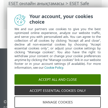
ESET онлайн анықтамасы
>
ESET Safe
Server
>
ESET Safe Server
бағдарламасымен жұмыс істеу
>
Your account, your cookies
Құралдар
> Қауіпсіздік туралы есеп
choice
We and our partners use cookies to give you the best
optimized online experience, analyze our website traffic,
and serve you with personalized ads. You can agree to the
collection of all cookies by clicking "Accept all and close",
decline all non-essential cookies by choosing "Accept
essential cookies only", or adjust your cookie settings by
clicking "Manage cookies". You also have the right to
withdraw your consent or change your cookie preferences
Жұмыс үстеліндегі сайтты қарау
anytime by clicking the "Manage cookies" link in our website
footer or in your account settings (if available). For more
End of Life
information, see our
Cookie Policy
.
ESET білім қоры
ESET форумы
ACCEPT ALL AND CLOSE
ESET Status Portal
Аймақтық қолдау
ACCEPT ESSENTIAL COOKIES ONLY
© 1992 - 2026 ESET, spol. s
Cookie файлдарын
MANAGE COOKIES
r.o. - Барлық құқықтары
басқару