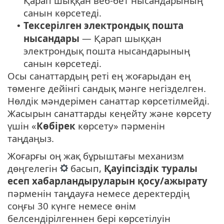
Қарап шыққан веб-бет нысандарының
санын көрсетеді.
Тексерілген электрондық пошта
•
нысандары
— Қарап шыққан
электрондық пошта нысандарының
санын көрсетеді.
Осы санаттардың реті ең жоғарыдан ең
төменге дейінгі сандық мәнге негізделген.
Нөлдік мәндерімен санаттар көрсетілмейді.
Жасырын санаттарды кеңейту және көрсету
үшін «
Көбірек
көрсету» пәрменін
таңдаңыз.
Жоғарғы оң жақ бұрыштағы механизм
дөңгелегін
басып,
Қауіпсіздік туралы
есеп хабарландыруларын қосу/ажырату
пәрменін таңдауға немесе деректердің
соңғы 30 күнге немесе өнім
белсендірілгеннен бері көрсетілуін