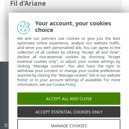
Fil d'Ariane
Aide en ligne d'ESET
>
ESET Safe Server
>
Utilisation de ESET Safe Server
>
Your account, your cookies
Configuration avancée
choice
We and our partners use cookies to give you the best
optimized online experience, analyze our website traffic,
and serve you with personalized ads. You can agree to the
collection of all cookies by clicking "Accept all and close",
decline all non-essential cookies by choosing "Accept
essential cookies only", or adjust your cookie settings by
clicking "Manage cookies". You also have the right to
withdraw your consent or change your cookie preferences
Afficher le site pour ordinateur de bureau
anytime by clicking the "Manage cookies" link in our website
footer or in your account settings (if available). For more
End of Life
information, see our
Cookie Policy
.
Base de connaissances ESET
Forum ESET
ACCEPT ALL AND CLOSE
ESET Status Portal
Assistance régionale
ACCEPT ESSENTIAL COOKIES ONLY
© 1992 - 2026 ESET, spol. s
Gérer les témoins
MANAGE COOKIES