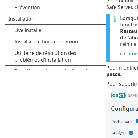
Pour définir 
Safe Server, c
Lorsque
fenêtre
Restaur
de l’ab
réinitia
Comme
•
Pour modifier
passe
.
Pour supprime