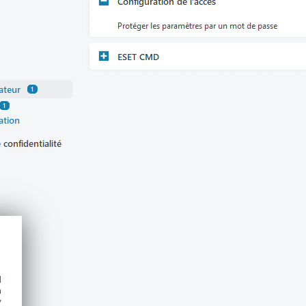
d
h
y