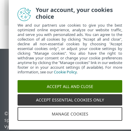
ESET Online pomocník
>
ESET Safe Server
>
Práca s programom ESET Safe Server
>
Your account, your cookies
Kontrola počítača
> Priebeh kontroly
choice
We and our partners use cookies to give you the best
optimized online experience, analyze our website traffic,
and serve you with personalized ads. You can agree to the
collection of all cookies by clicking "Accept all and close",
decline all non-essential cookies by choosing "Accept
essential cookies only", or adjust your cookie settings by
clicking "Manage cookies". You also have the right to
withdraw your consent or change your cookie preferences
Zobraziť stránku ako na počítači
anytime by clicking the "Manage cookies" link in our website
footer or in your account settings (if available). For more
End of Life
information, see our
Cookie Policy
.
Databáza znalostí ESET
ESET Fórum
ACCEPT ALL AND CLOSE
ESET Status Portal
Technická podpora
ACCEPT ESSENTIAL COOKIES ONLY
© 1992 - 2026 ESET,
Spravovať súbory cookie
MANAGE COOKIES
spol. s r. o. Všetky práva
Zásady používania súborov
vyhradené.
cookie