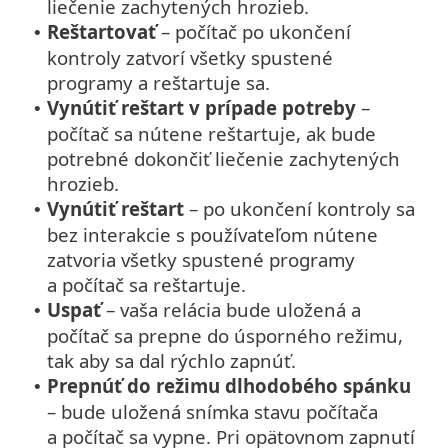
liečenie zachytených hrozieb.
Reštartovať
– počítač po ukončení
•
kontroly zatvorí všetky spustené
programy a reštartuje sa.
Vynútiť reštart v prípade potreby
–
•
počítač sa nútene reštartuje, ak bude
potrebné dokončiť liečenie zachytených
hrozieb.
Vynútiť reštart
– po ukončení kontroly sa
•
bez interakcie s používateľom nútene
zatvoria všetky spustené programy
a počítač sa reštartuje.
Uspať
– vaša relácia bude uložená a
•
počítač sa prepne do úsporného režimu,
tak aby sa dal rýchlo zapnúť.
Prepnúť do režimu dlhodobého spánku
•
– bude uložená snímka stavu počítača
a počítač sa vypne. Pri opätovnom zapnutí