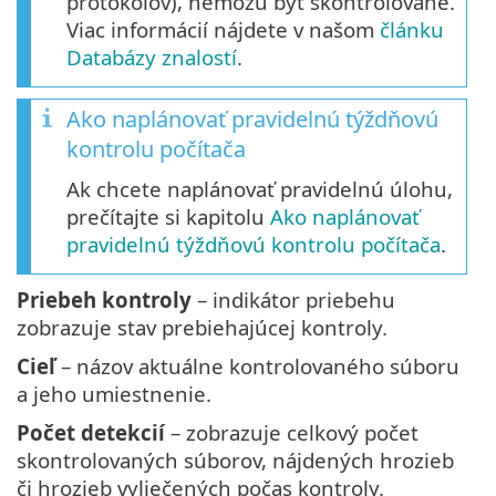
protokolov), nemôžu byť skontrolované.
Viac informácií nájdete v našom
článku
Databázy znalostí
.
Ako naplánovať pravidelnú týždňovú
kontrolu počítača
Ak chcete naplánovať pravidelnú úlohu,
prečítajte si kapitolu
Ako naplánovať
pravidelnú týždňovú kontrolu počítača
.
Priebeh kontroly
– indikátor priebehu
zobrazuje stav prebiehajúcej kontroly.
Cieľ
– názov aktuálne kontrolovaného súboru
a jeho umiestnenie.
Počet detekcií
– zobrazuje celkový počet
skontrolovaných súborov, nájdených hrozieb
či hrozieb vyliečených počas kontroly.