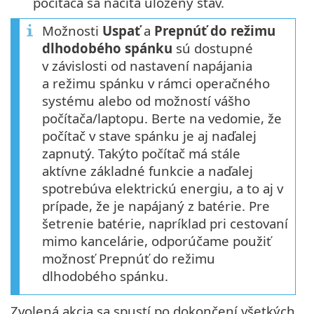
počítača sa načíta uložený stav.
Možnosti
Uspať
a
Prepnúť do režimu
dlhodobého spánku
sú dostupné
v závislosti od nastavení napájania
a režimu spánku v rámci operačného
systému alebo od možností vášho
počítača/laptopu. Berte na vedomie, že
počítač v stave spánku je aj naďalej
zapnutý. Takýto počítač má stále
aktívne základné funkcie a naďalej
spotrebúva elektrickú energiu, a to aj v
prípade, že je napájaný z batérie. Pre
šetrenie batérie, napríklad pri cestovaní
mimo kancelárie, odporúčame použiť
možnosť Prepnúť do režimu
dlhodobého spánku.
Zvolená akcia sa spustí po dokončení všetkých