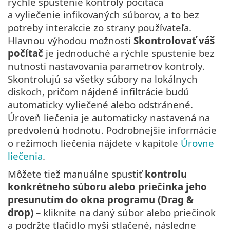
rýchle spustenie kontroly počítača
a vyliečenie infikovaných súborov, a to bez
potreby interakcie zo strany používateľa.
Hlavnou výhodou možnosti
Skontrolovať váš
počítač
je jednoduché a rýchle spustenie bez
nutnosti nastavovania parametrov kontroly.
Skontrolujú sa všetky súbory na lokálnych
diskoch, pričom nájdené infiltrácie budú
automaticky vyliečené alebo odstránené.
Úroveň liečenia je automaticky nastavená na
predvolenú hodnotu. Podrobnejšie informácie
o režimoch liečenia nájdete v kapitole
Úrovne
liečenia
.
Môžete tiež manuálne spustiť
kontrolu
konkrétneho súboru alebo priečinka jeho
presunutím do okna programu (Drag &
drop)
– kliknite na daný súbor alebo priečinok
a podržte tlačidlo myši stlačené, následne