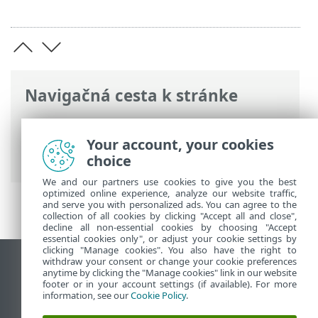
Navigačná cesta k stránke
ESET Online pomocník
>
ESET Safe Server
>
Práca s programom ESET Safe Server
>
Your account, your cookies
Kontrola počítača
choice
We and our partners use cookies to give you the best
optimized online experience, analyze our website traffic,
and serve you with personalized ads. You can agree to the
collection of all cookies by clicking "Accept all and close",
decline all non-essential cookies by choosing "Accept
essential cookies only", or adjust your cookie settings by
clicking "Manage cookies". You also have the right to
withdraw your consent or change your cookie preferences
Zobraziť stránku ako na počítači
anytime by clicking the "Manage cookies" link in our website
footer or in your account settings (if available). For more
End of Life
information, see our
Cookie Policy
.
Databáza znalostí ESET