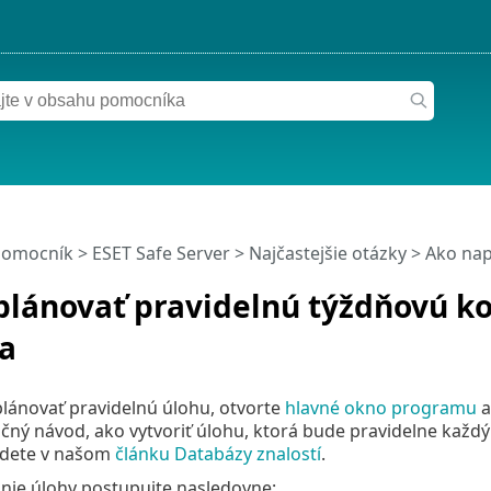
pomocník
>
ESET Safe Server
>
Najčastejšie otázky
> Ako nap
plánovať pravidelnú týždňovú ko
a
lánovať pravidelnú úlohu, otvorte
hlavné okno programu
a
čný návod, ako vytvoriť úlohu, ktorá bude pravidelne každý
ájdete v našom
článku Databázy znalostí
.
nie úlohy postupujte nasledovne: