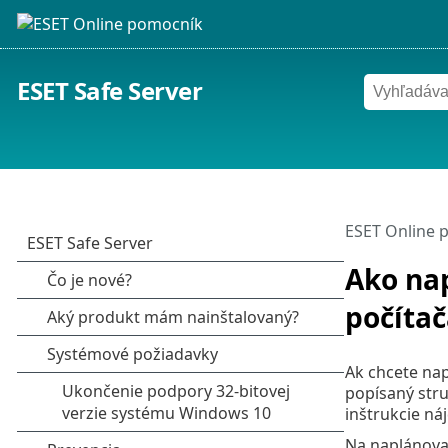
ESET Safe Server
ESET Online 
Ako na
počítač
Ak chcete nap
popísaný stru
inštrukcie n
Na naplánova