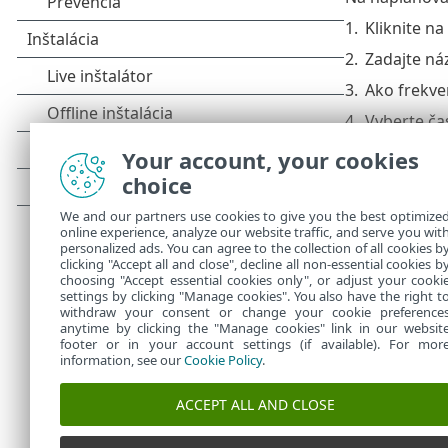
1.
Kliknite na
2.
Zadajte ná
3.
Ako frekve
4.
Vyberte čas
5.
Označte m
Your account, your cookies
čase (naprí
choice
6.
Skontroluj
We and our partners use cookies to give you the best optimize
online experience, analyze our website traffic, and serve you wit
7.
V roletov
personalized ads. You can agree to the collection of all cookies b
8.
Kliknite na
clicking "Accept all and close", decline all non-essential cookies b
choosing "Accept essential cookies only", or adjust your cooki
settings by clicking "Manage cookies". You also have the right t
withdraw your consent or change your cookie preference
anytime by clicking the "Manage cookies" link in our websit
footer or in your account settings (if available). For mor
information, see our
Cookie Policy
.
ACCEPT ALL AND CLOSE