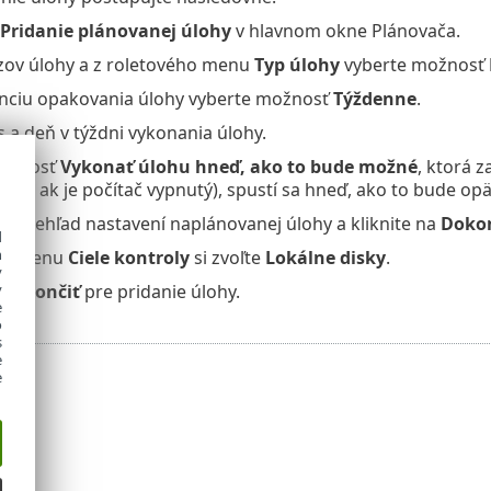
Pridanie plánovanej úlohy
v hlavnom okne Plánovača.
zov úlohy a z roletového menu
Typ úlohy
vyberte možnosť
nciu opakovania úlohy vyberte možnosť
Týždenne
.
 a deň v týždni vykonania úlohy.
ožnosť
Vykonať úlohu hneď, ako to bude možné
, ktorá 
klad ak je počítač vypnutý), spustí sa hneď, ako to bude op
te prehľad nastavení naplánovanej úlohy a kliknite na
Dokon
d
h
om menu
Ciele kontroly
si zvoľte
Lokálne disky
.
y
Dokončiť
pre pridanie úlohy.
y
e
o
s
e
e