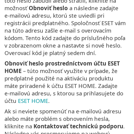
toto heslo zabudli alebo stratili, kliknite na
možnosť
Obnoviť heslo
a následne zadajte
e‑mailovú adresu, ktorú ste uviedli pri
registrácii predplatného. Spoločnosť ESET vám
na túto adresu zašle e‑mail s overovacím
kódom. Tento kód zadajte do príslušného poľa
v zobrazenom okne a nastavte si nové heslo.
Overovací kód je platný sedem dní.
Obnoviť heslo prostredníctvom účtu ESET
HOME
– túto možnosť využite v prípade, že
predplatné použité na aktiváciu produktu
máte priradené k účtu ESET HOME. Zadajte
e‑mailovú adresu, s ktorou sa prihlasujete do
účtu
ESET HOME
.
Ak si neviete spomenúť na e‑mailovú adresu
alebo máte problém s obnovením hesla,
kliknite na
Kontaktovať technickú podporu
.
Následne vás presmerujeme na webovú