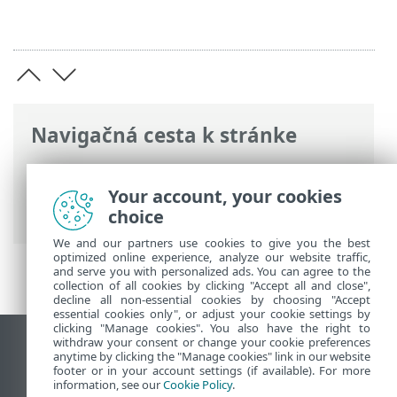
Navigačná cesta k stránke
ESET Online pomocník
>
ESET Safe Server
>
Najčastejšie otázky
> Ako obnoviť
Your account, your cookies
prístup k rozšíreným nastaveniam
choice
We and our partners use cookies to give you the best
optimized online experience, analyze our website traffic,
and serve you with personalized ads. You can agree to the
collection of all cookies by clicking "Accept all and close",
decline all non-essential cookies by choosing "Accept
essential cookies only", or adjust your cookie settings by
clicking "Manage cookies". You also have the right to
withdraw your consent or change your cookie preferences
Zobraziť stránku ako na počítači
anytime by clicking the "Manage cookies" link in our website
footer or in your account settings (if available). For more
End of Life
information, see our
Cookie Policy
.
Databáza znalostí ESET