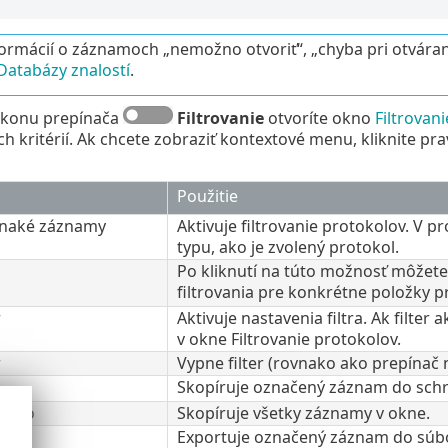
formácií o záznamoch „nemožno otvoriť“, „chyba pri otvára
Databázy znalostí
.
 ikonu prepínača
Filtrovanie
otvoríte okno
Filtrovan
ch kritérií. Ak chcete zobraziť kontextové menu, kliknite p
Použitie
ovnaké záznamy
Aktivuje filtrovanie protokolov. V
typu, ako je zvolený protokol.
Po kliknutí na túto možnosť môžete 
filtrovania pre konkrétne položky 
r
Aktivuje nastavenia filtra. Ak filter
v okne Filtrovanie protokolov.
r
Vypne filter (rovnako ako prepínač
Skopíruje označený záznam do schr
šetko
Skopíruje všetky záznamy v okne.
Exportuje označený záznam do súb