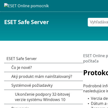
ESET Safe Server
ESET Online 
počítača
Protoko
Podrobné info
nasledujúce i
Verzia d
•
Dátum a 
•