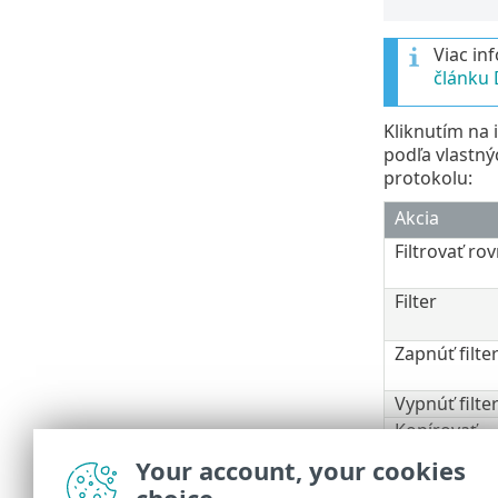
Viac in
článku 
Kliknutím na
podľa vlastný
protokolu:
Akcia
Filtrovať r
Filter
Zapnúť filte
Vypnúť filte
Kopírovať
Kopírovať v
Your account, your cookies
Exportovať