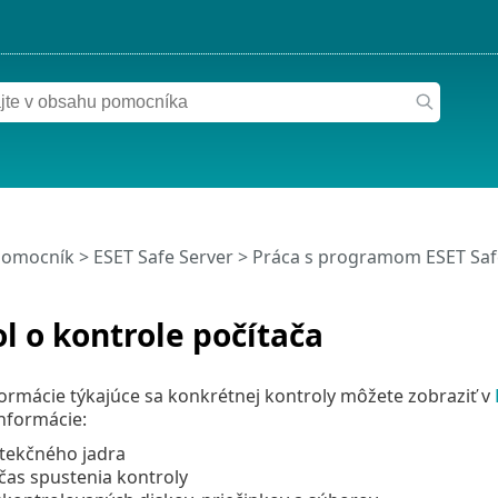
pomocník
>
ESET Safe Server
>
Práca s programom ESET Saf
l o kontrole počítača
rmácie týkajúce sa konkrétnej kontroly môžete zobraziť v
nformácie:
etekčného jadra
čas spustenia kontroly