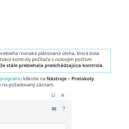
 prebieha rovnaká plánovaná úloha, ktorá bola
otokol kontroly počítača s nulovým počtom
ože stále prebiehala predchádzajúca kontrola
.
 programu
kliknite na
Nástroje
>
Protokoly
.
te na požadovaný záznam.