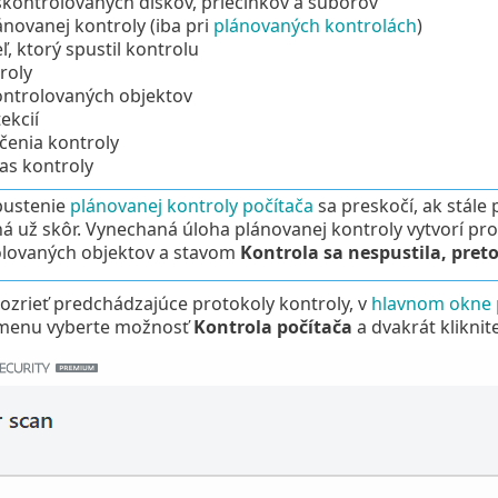
kontrolovaných diskov, priečinkov a súborov
novanej kontroly (iba pri
plánovaných kontrolách
)
ľ, ktorý spustil kontrolu
roly
ontrolovaných objektov
ekcií
čenia kontroly
as kontroly
pustenie
plánovanej kontroly počítača
sa preskočí, ak stále
á už skôr. Vynechaná úloha plánovanej kontroly vytvorí pr
lovaných objektov a stavom
Kontrola sa nespustila, pret
pozrieť predchádzajúce protokoly kontroly, v
hlavnom okne
 menu vyberte možnosť
Kontrola počítača
a dvakrát klikni