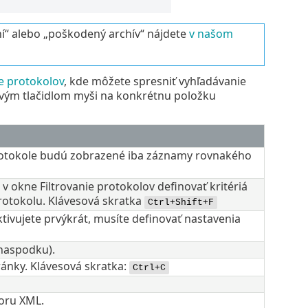
ní“ alebo „poškodený archív“ nájdete
v našom
ie protokolov
, kde môžete spresniť vyhľadávanie
ravým tlačidlom myši na konkrétnu položku
 protokole budú zobrazené iba záznamy rovnakého
v okne Filtrovanie protokolov definovať kritériá
protokolu. Klávesová skratka
Ctrl+Shift+F
 aktivujete prvýkrát, musíte definovať nastavenia
 naspodku).
ánky. Klávesová skratka:
Ctrl+C
oru XML.