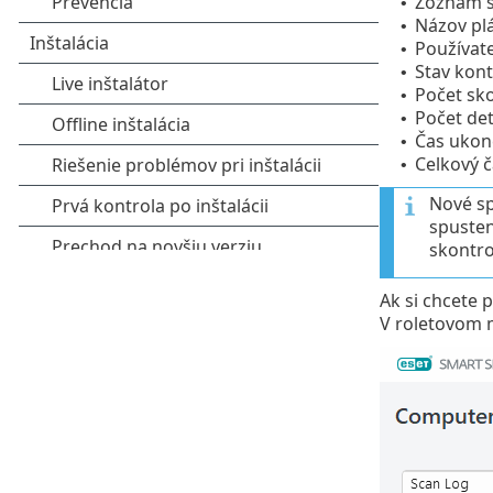
Zoznam s
•
Názov plá
•
Používate
•
Stav kont
•
Počet sk
•
Počet det
•
Čas ukon
•
Celkový č
•
Nové s
spusten
skontro
Ak si chcete 
V roletovom