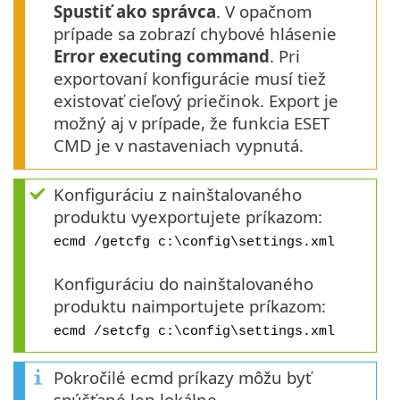
Spustiť ako správca
. V opačnom
prípade sa zobrazí chybové hlásenie
Error executing command
. Pri
exportovaní konfigurácie musí tiež
existovať cieľový priečinok. Export je
možný aj v prípade, že funkcia ESET
CMD je v nastaveniach vypnutá.
Konfiguráciu z nainštalovaného
produktu vyexportujete príkazom:
ecmd /getcfg c:\config\settings.xml
Konfiguráciu do nainštalovaného
produktu naimportujete príkazom:
ecmd /setcfg c:\config\settings.xml
Pokročilé ecmd príkazy môžu byť
spúšťané len lokálne.