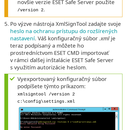
novšie verzie ESET Safe Server použite
.
/version 2
5.
Po výzve nástroja XmlSignTool zadajte svoje
heslo na ochranu prístupu do rozšírených
nastavení
. Váš konfiguračný súbor
.xml
je
teraz podpísaný a môžete ho
prostredníctvom ESET CMD importovať
v rámci ďalšej inštalácie ESET Safe Server
s využitím autorizácie heslom.
Vyexportovaný konfiguračný súbor
podpíšete týmto príkazom:
xmlsigntool /version 2
c:\config\settings.xml