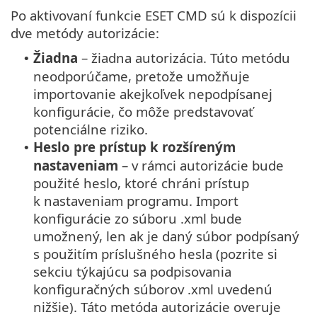
Po aktivovaní funkcie ESET CMD sú k dispozícii
dve metódy autorizácie:
Žiadna
– žiadna autorizácia. Túto metódu
•
neodporúčame, pretože umožňuje
importovanie akejkoľvek nepodpísanej
konfigurácie, čo môže predstavovať
potenciálne riziko.
Heslo pre prístup k rozšíreným
•
nastaveniam
– v rámci autorizácie bude
použité heslo, ktoré chráni prístup
k nastaveniam programu. Import
konfigurácie zo súboru .xml bude
umožnený, len ak je daný súbor podpísaný
s použitím príslušného hesla (pozrite si
sekciu týkajúcu sa podpisovania
konfiguračných súborov .xml uvedenú
nižšie). Táto metóda autorizácie overuje