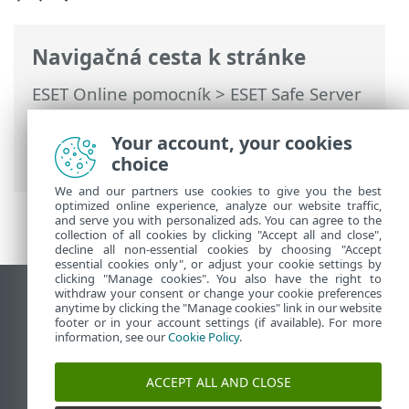
Navigačná cesta k stránke
ESET Online pomocník
>
ESET Safe Server
>
Práca s programom ESET Safe Server
>
Rozšírené nastavenia
>
Používateľské
Your account, your cookies
rozhranie
> ESET CMD
choice
We and our partners use cookies to give you the best
optimized online experience, analyze our website traffic,
and serve you with personalized ads. You can agree to the
collection of all cookies by clicking "Accept all and close",
decline all non-essential cookies by choosing "Accept
essential cookies only", or adjust your cookie settings by
clicking "Manage cookies". You also have the right to
withdraw your consent or change your cookie preferences
Zobraziť stránku ako na počítači
anytime by clicking the "Manage cookies" link in our website
footer or in your account settings (if available). For more
End of Life
information, see our
Cookie Policy
.
Databáza znalostí ESET
ESET Fórum
ACCEPT ALL AND CLOSE
ESET Status Portal