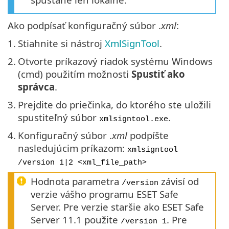
Ako podpísať konfiguračný súbor .
xml
:
1.
Stiahnite si nástroj
XmlSignTool
.
2.
Otvorte príkazový riadok systému Windows
(cmd) použitím možnosti
Spustiť ako
správca
.
3.
Prejdite do priečinka, do ktorého ste uložili
spustiteľný súbor
.
xmlsigntool.exe
4.
Konfiguračný súbor .
xml
podpíšte
nasledujúcim príkazom:
xmlsigntool
/version 1|2 <xml_file_path>
Hodnota parametra
závisí od
/version
verzie vášho programu ESET Safe
Server. Pre verzie staršie ako ESET Safe
Server 11.1 použite
. Pre
/version 1