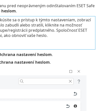
hranu pred neoprávneným odinštalovaním ESET Safe
é heslom
.
úsite sa o prístup k týmto nastaveniam, zobrazí
o zabudli alebo stratili, kliknite na možnosť
ákupe/registrácii predplatného. Spoločnosť ESET
, ako obnoviť vaše heslo.
Ochrana nastavení heslom
.
chrana nastavení heslom
.