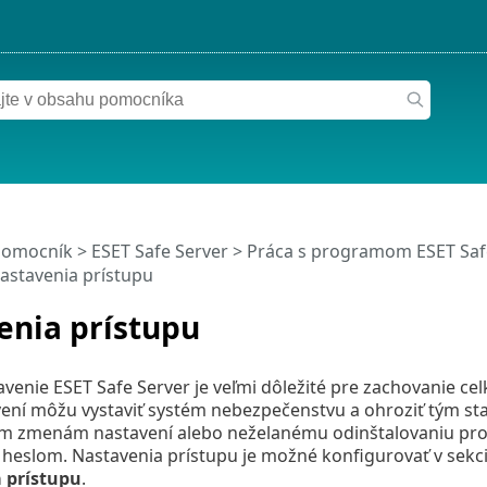
pomocník
>
ESET Safe Server
>
Práca s programom ESET Saf
astavenia prístupu
enia prístupu
venie ESET Safe Server je veľmi dôležité pre zachovanie c
ní môžu vystaviť systém nebezpečenstvu a ohroziť tým stab
 zmenám nastavení alebo neželanému odinštalovaniu produ
 heslom. Nastavenia prístupu je možné konfigurovať v sekc
 prístupu
.