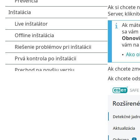
Ak si chcete
Server, klikn
Ak máte
sa vám 
Obnovi
vám na 
Ako o
•
Ak chcete zme
Ak chcete ods