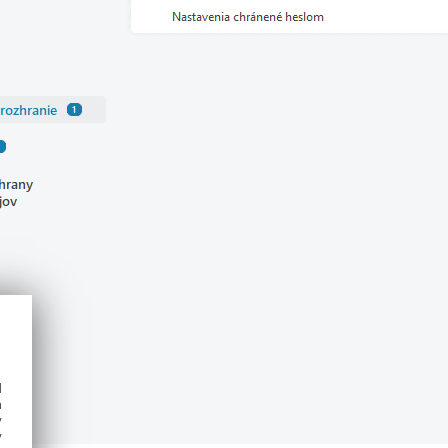
d
h
y
y