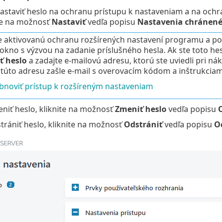
 nastaviť heslo na ochranu prístupu k nastaveniam a na oc
ite na možnosť
Nastaviť
vedľa popisu
Nastavenia chránen
 aktivovanú ochranu rozšírených nastavení programu a pok
okno s výzvou na zadanie príslušného hesla. Ak ste toto hesl
ť heslo
a zadajte e‑mailovú adresu, ktorú ste uviedli pri n
túto adresu zašle e-mail s overovacím kódom a inštrukciami
bnoviť prístup k rozšíreným nastaveniam
niť heslo, kliknite na možnosť
Zmeniť heslo
vedľa popisu
trániť heslo, kliknite na možnosť
Odstrániť
vedľa popisu
O