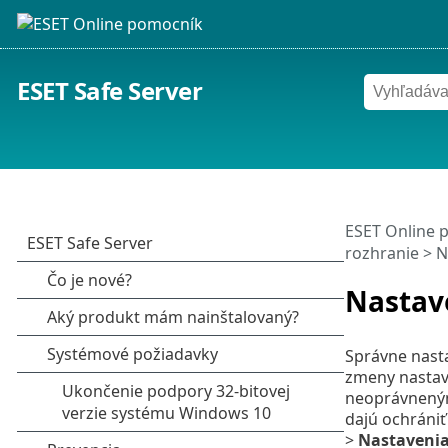
ESET Safe Server
ESET Online 
rozhranie
> N
Nastav
Správne nasta
zmeny nastave
neoprávneným
dajú ochrániť
>
Nastavenia