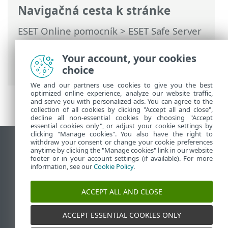
Navigačná cesta k stránke
ESET Online pomocník
>
ESET Safe Server
>
Práca s programom ESET Safe Server
>
Rozšírené nastavenia
> Používateľské
Your account, your cookies
rozhranie
choice
We and our partners use cookies to give you the best
optimized online experience, analyze our website traffic,
and serve you with personalized ads. You can agree to the
collection of all cookies by clicking "Accept all and close",
decline all non-essential cookies by choosing "Accept
essential cookies only", or adjust your cookie settings by
clicking "Manage cookies". You also have the right to
withdraw your consent or change your cookie preferences
Zobraziť stránku ako na počítači
anytime by clicking the "Manage cookies" link in our website
footer or in your account settings (if available). For more
End of Life
information, see our
Cookie Policy
.
Databáza znalostí ESET
ESET Fórum
ACCEPT ALL AND CLOSE
ESET Status Portal
Technická podpora
ACCEPT ESSENTIAL COOKIES ONLY