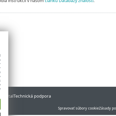
dľa inštrukcií v našom
článku Databázy znalostí
.
d
h
y
y
e
o
s
e
e
 Portal
Technická podpora
Spravovať súbory cookie
Zásady po