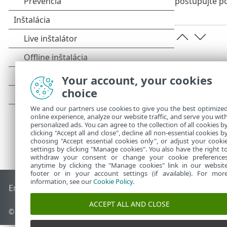
postupujte po
Your account, your cookies
choice
We and our partners use cookies to give you the best optimize
online experience, analyze our website traffic, and serve you wit
personalized ads. You can agree to the collection of all cookies b
clicking "Accept all and close", decline all non-essential cookies b
choosing "Accept essential cookies only", or adjust your cooki
settings by clicking "Manage cookies". You also have the right t
withdraw your consent or change your cookie preference
anytime by clicking the "Manage cookies" link in our websit
footer or in your account settings (if available). For mor
information, see our
Cookie Policy
.
End of Life
Databáza znalostí ESET
ESET Fórum
ESET Status
ACCEPT ALL AND CLOSE
© 1992 - 2026 ESET, spol. s r. o. Všetky práva vyhradené.