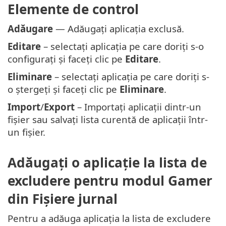
Elemente de control
Adăugare
— Adăugați aplicația exclusă.
Editare
– selectați aplicația pe care doriți s-o
configurați și faceți clic pe
Editare
.
Eliminare
– selectați aplicația pe care doriți s-
o ștergeți și faceți clic pe
Eliminare
.
Import
/
Export
– Importați aplicații dintr-un
fișier sau salvați lista curentă de aplicații într-
un fișier.
Adăugați o aplicație la lista de
excludere pentru modul Gamer
din Fișiere jurnal
Pentru a adăuga aplicația la lista de excludere