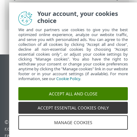
Premium
>
Setări avansate
>
Interfață
utilizator
>
Mod Gamer
> Aplicații excluse
Your account, your cookies
din modul gamer
choice
We and our partners use cookies to give you the best
optimized online experience, analyze our website traffic,
and serve you with personalized ads. You can agree to the
collection of all cookies by clicking "Accept all and close",
decline all non-essential cookies by choosing "Accept
essential cookies only", or adjust your cookie settings by
clicking "Manage cookies". You also have the right to
withdraw your consent or change your cookie preferences
Vizualizare site pentru desktop
anytime by clicking the "Manage cookies" link in our website
footer or in your account settings (if available). For more
End of Life
information, see our
Cookie Policy
.
Baza de cunoștințe ESET
Forum ESET
ACCEPT ALL AND CLOSE
ESET Status Portal
Asistenţă regională
ACCEPT ESSENTIAL COOKIES ONLY
© 1992 - 2026 ESET, spol. s
Gestionare module cookie
MANAGE COOKIES
r.o. - Toate drepturile
Politica privind modulele
rezervate.
cookie