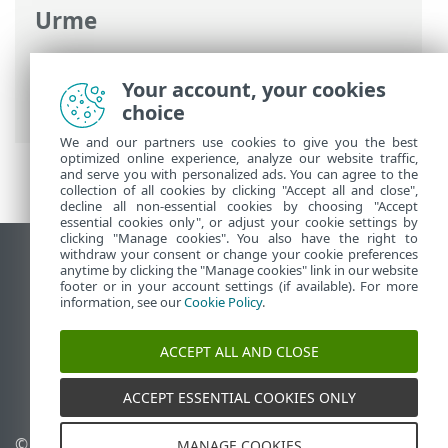
Urme
Ajutor online ESET
>
ESET Smart Security
Premium
>
Setări avansate
> Interfață
Your account, your cookies
utilizator
choice
We and our partners use cookies to give you the best
optimized online experience, analyze our website traffic,
and serve you with personalized ads. You can agree to the
collection of all cookies by clicking "Accept all and close",
decline all non-essential cookies by choosing "Accept
essential cookies only", or adjust your cookie settings by
clicking "Manage cookies". You also have the right to
withdraw your consent or change your cookie preferences
Vizualizare site pentru desktop
anytime by clicking the "Manage cookies" link in our website
footer or in your account settings (if available). For more
End of Life
information, see our
Cookie Policy
.
Baza de cunoștințe ESET
Forum ESET
ACCEPT ALL AND CLOSE
ESET Status Portal
Asistenţă regională
ACCEPT ESSENTIAL COOKIES ONLY
© 1992 - 2026 ESET, spol. s
Gestionare module cookie
MANAGE COOKIES