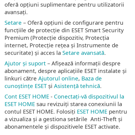
oferă opțiuni suplimentare pentru utilizatorii
avansați.
Setare
– Oferă opțiuni de configurare pentru
funcțiile de protecție din ESET Smart Security
Premium (Protecție dispozitiv, Protecția
internet, Protecție rețea și Instrumente de
securitate) și acces la
Setare avansată
.
Ajutor și suport
– Afișează informații despre
abonament, despre aplicațiile ESET instalate și
linkuri către
Ajutorul online
,
Baza de
cunoștințe ESET
și
Asistență tehnică
.
Cont ESET HOME
-
Conectați-vă dispozitivul la
ESET HOME
sau revizuiți starea conexiunii la
contul ESET HOME. Folosiți
ESET HOME
pentru
a vizualiza și a gestiona setările Anti-Theft și
abonamentele și dispozitivele ESET activate.