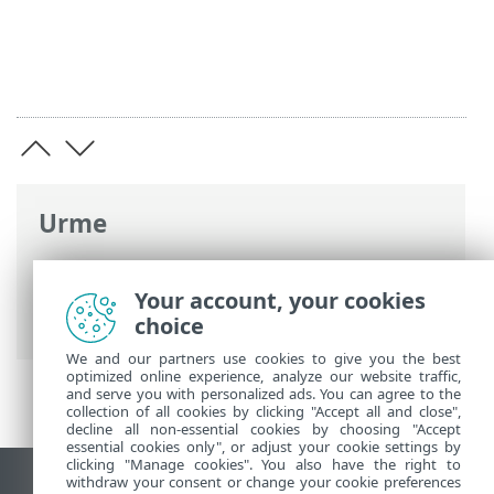
Urme
Ajutor online ESET
>
ESET Smart Security
Premium
>
Lucrul cu ESET Smart Security
Your account, your cookies
Premium
choice
We and our partners use cookies to give you the best
optimized online experience, analyze our website traffic,
and serve you with personalized ads. You can agree to the
collection of all cookies by clicking "Accept all and close",
decline all non-essential cookies by choosing "Accept
essential cookies only", or adjust your cookie settings by
clicking "Manage cookies". You also have the right to
withdraw your consent or change your cookie preferences