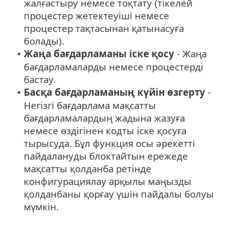
жалғастыру немесе тоқтату (тікелей
процестер жетектеуіші немесе
процестер тақтасынан қатынасуға
болады).
Жаңа бағдарламаны іске қосу
- Жаңа
•
бағдарламаларды немесе процестерді
бастау.
Басқа бағдарламаның күйін өзгерту
-
•
Негізгі бағдарлама мақсатты
бағдарламалардың жадына жазуға
немесе өздігінен кодты іске қосуға
тырысуда. Бұл функция осы әрекетті
пайдалануды блоктайтын ережеде
мақсатты қолданба ретінде
конфигурациялау арқылы маңызды
қолданбаны қорғау үшін пайдалы болуы
мүмкін.