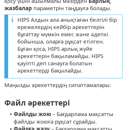
қосу үшін ашылмалы мәзірден
Барлық
жазбалар
параметрін таңдауға болады.
HIPS Алдын ала анықтаған белгілі бір
ережелердің кейбір әрекеттерін
бұғаттау мүмкін емес және әдепкі
бойынша, оларға рұқсат етілген.
Бұған қоса, HIPS арлық жүйе
әрекеттерін бақыламайды. HIPS
қауіпті деп санауға болатын
әрекеттерді бақылайды.
Маңызды әрекеттердің сипаттамалары:
Файл әрекеттері
Файлды жою
– Бағдарлама мақсатты
•
файлды жоюға рұқсат сұрайды.
Файлға жазу
– Бағдарлама мақсатты
•