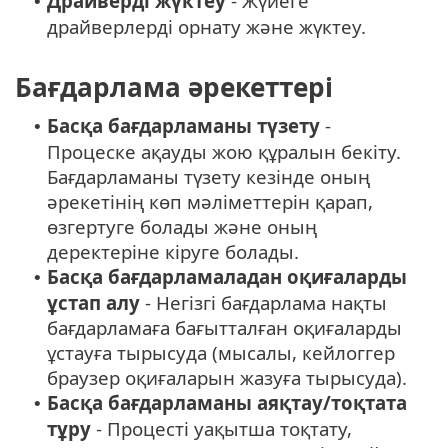
Драйверді жүктеу
- Жүйеге
•
драйверлерді орнату және жүктеу.
Бағдарлама әрекеттері
Басқа бағдарламаны түзету
-
•
Процеске ақауды жою құралын бекіту.
Бағдарламаны түзету кезінде оның
әрекетінің көп мәліметтерін қарап,
өзгертуге болады және оның
деректеріне кіруге болады.
Басқа бағдарламаладан оқиғаларды
•
ұстап алу
- Негізгі бағдарлама нақты
бағдарламаға бағытталған оқиғаларды
ұстауға тырысуда (мысалы, кейлоггер
браузер оқиғаларын жазуға тырысуда).
Басқа бағдарламаны аяқтау/тоқтата
•
тұру
- Процесті уақытша тоқтату,