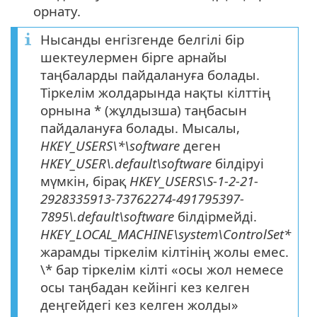
орнату.
Нысанды енгізгенде белгілі бір
шектеулермен бірге арнайы
таңбаларды пайдалануға болады.
Тіркелім жолдарында нақты кілттің
орнына * (жұлдызша) таңбасын
пайдалануға болады. Мысалы,
HKEY_USERS\*\software
деген
HKEY_USER\.default\software
білдіруі
мүмкін, бірақ
HKEY_USERS\S-1-2-21-
2928335913-73762274-491795397-
7895\.default\software
білдірмейді.
HKEY_LOCAL_MACHINE\system\ControlSet*
жарамды тіркелім кілтінің жолы емес.
\* бар тіркелім кілті «осы жол немесе
осы таңбадан кейінгі кез келген
деңгейдегі кез келген жолды»