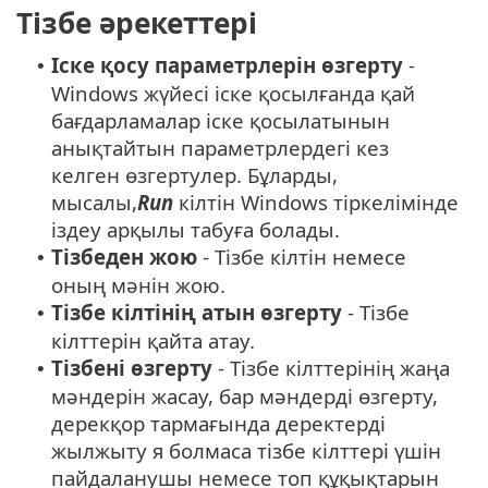
Тізбе әрекеттері
Іске қосу параметрлерін өзгерту
-
•
Windows жүйесі іске қосылғанда қай
бағдарламалар іске қосылатынын
анықтайтын параметрлердегі кез
келген өзгертулер. Бұларды,
мысалы,
Run
кілтін Windows тіркелімінде
іздеу арқылы табуға болады.
Тізбеден жою
- Тізбе кілтін немесе
•
оның мәнін жою.
Тізбе кілтінің атын өзгерту
- Тізбе
•
кілттерін қайта атау.
Тізбені өзгерту
- Тізбе кілттерінің жаңа
•
мәндерін жасау, бар мәндерді өзгерту,
дерекқор тармағында деректерді
жылжыту я болмаса тізбе кілттері үшін
пайдаланушы немесе топ құқықтарын