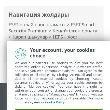
Навигация жолдары
ESET онлайн анықтамасы
>
ESET Smart
Security Premium
>
Кеңейтілген орнату
>
Қарап шығулар
>
HIPS – Хост
негізіндегі енуді болдырмау жүйесі
>
HIPS ережені басқару
> HIPS ереже
Your account, your cookies
параметрлері
choice
We and our partners use cookies to give you the best
optimized online experience, analyze our website traffic,
and serve you with personalized ads. You can agree to the
collection of all cookies by clicking "Accept all and close",
decline all non-essential cookies by choosing "Accept
essential cookies only", or adjust your cookie settings by
clicking "Manage cookies". You also have the right to
withdraw your consent or change your cookie preferences
Жұмыс үстеліндегі сайтты қарау
anytime by clicking the "Manage cookies" link in our website
footer or in your account settings (if available). For more
End of Life
information, see our
Cookie Policy
.
ESET білім қоры