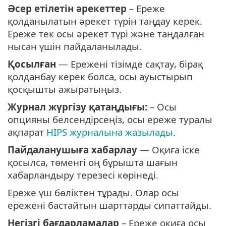
Әсер етілетін әрекеттер
– Ереже
қолданылатын әрекет түрін таңдау керек.
Ереже тек осы әрекет түрі және таңдалған
нысан үшін пайдаланылады.
Қосылған
— Ережені тізімде сақтау, бірақ
қолданбау керек болса, осы ауыстырып
қосқышты ажыратыңыз.
Журнал жүргізу қатаңдығы:
– Осы
опцияны белсендірсеңіз, осы ереже туралы
ақпарат
HIPS журналына жазылады
.
Пайдаланушыға хабарлау
— Оқиға іске
қосылса, төменгі оң бұрышта шағын
хабарландыру терезесі көрінеді.
Ереже үш бөліктен тұрады. Олар осы
ережені бастайтын шарттарды сипаттайды.
Негізгі бағдарламалар
– Ереже оқиға осы