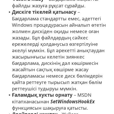
файлды жазуға рұқсат сұрайды.
Дискіге тікелей қатынасу
–
•
Бағдарлама стандартты емес, әдеттегі
Windows процедурасын айналып өтетін
жолмен дискіден оқиды немесе оған
жазады. Бұл файлдардың сәйкес
ережелерді қолданусыз өзгертілуіне
әкелуі мүмкін. Бұл әрекетті анықтаудан
жасырынғысы келетін зиянкес
бағдарлама, дискінің дәл көшірмесін
жасайтын сақтық көшірме жасау
бағдарламасы немесе диск бөлімдерін
қайта реттеуге тырысып жатқан бөлім
реттеушісі тудыруы мүмкін.
Ғаламдық хукты орнату
– MSDN
•
кітапханасынан
SetWindowsHookEx
функциясын шақыруға қатысты.