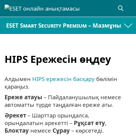
ESET Smart Security Premium – Мазмұны
HIPS Ережесін өңдеу
Алдымен
HIPS ережесін басқару
бөлімін
қараңыз.
Ереже атауы
– Пайдаланушылық немесе
автоматты түрде таңдалған ереже аты.
Әрекет
– Шарттар орындалса,
орындалатын әрекетті –
Рұқсат ету
,
Блоктау
немесе
Сұрау
– көрсетеді.