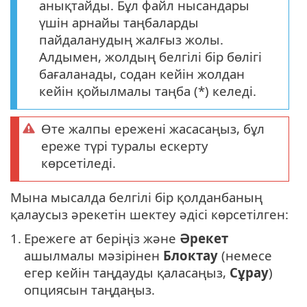
анықтайды. Бұл файл нысандары
үшін арнайы таңбаларды
пайдаланудың жалғыз жолы.
Алдымен, жолдың белгілі бір бөлігі
бағаланады, содан кейін жолдан
кейін қойылмалы таңба (*) келеді.
Өте жалпы ережені жасасаңыз, бұл
ереже түрі туралы ескерту
көрсетіледі.
Мына мысалда белгілі бір қолданбаның
қалаусыз әрекетін шектеу әдісі көрсетілген:
1.
Ережеге ат беріңіз және
Әрекет
ашылмалы мәзірінен
Блоктау
(немесе
егер кейін таңдауды қаласаңыз,
Сұрау
)
опциясын таңдаңыз.