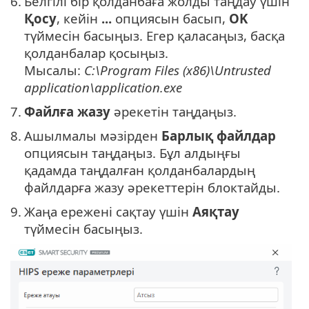
6.
Белгілі бір қолданбаға жолды таңдау үшін
Қосу
, кейін
...
опциясын басып,
OK
түймесін басыңыз. Егер қаласаңыз, басқа
қолданбалар қосыңыз.
Мысалы:
C:\Program Files (x86)\Untrusted
application\application.exe
7.
Файлға жазу
әрекетін таңдаңыз.
8.
Ашылмалы мәзірден
Барлық файлдар
опциясын таңдаңыз. Бұл алдыңғы
қадамда таңдалған қолданбалардың
файлдарға жазу әрекеттерін блоктайды.
9.
Жаңа ережені сақтау үшін
Аяқтау
түймесін басыңыз.