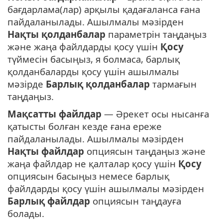
бағдарлама(лар) арқылы қадағаланса ғана
пайдаланылады. Ашылмалы мәзірден
Нақты қолданбалар
параметрін таңдаңыз
және жаңа файлдарды қосу үшін
Қосу
түймесін басыңыз, я болмаса, барлық
қолданбаларды қосу үшін ашылмалы
мәзірде
Барлық қолданбалар
тармағын
таңдаңыз.
Мақсатты файлдар
— Әрекет осы нысанға
қатысты болған кезде ғана ереже
пайдаланылады. Ашылмалы мәзірден
Нақты файлдар
опциясын таңдаңыз және
жаңа файлдар не қалталар қосу үшін
Қосу
опциясын басыңыз немесе барлық
файлдарды қосу үшін ашылмалы мәзірден
Барлық файлдар
опциясын таңдауға
болады.