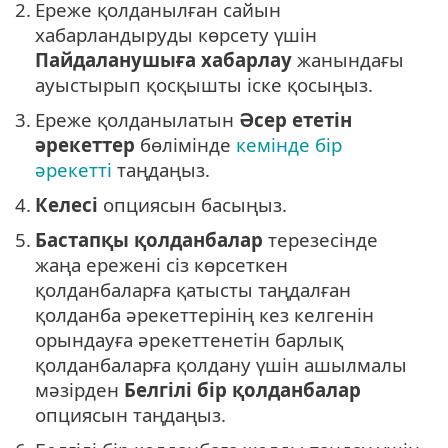
2.
Ереже қолданылған сайын
хабарландыруды көрсету үшін
Пайдаланушыға хабарлау
жанындағы
ауыстырып қосқышты іске қосыңыз.
3.
Ереже қолданылатын
Әсер ететін
әрекеттер
бөлімінде
кемінде бір
әрекетті
таңдаңыз.
4.
Келесі
опциясын басыңыз.
5.
Бастапқы қолданбалар
терезесінде
жаңа ережені сіз көрсеткен
қолданбаларға қатысты таңдалған
қолданба әрекеттерінің кез келгенін
орындауға әрекеттенетін барлық
қолданбаларға қолдану үшін ашылмалы
мәзірден
Белгілі бір қолданбалар
опциясын таңдаңыз.