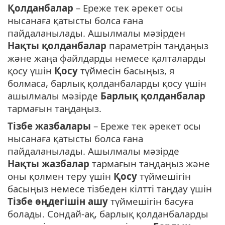
Қолданбалар
– Ереже тек әрекет осы
нысанаға қатысты болса ғана
пайдаланылады. Ашылмалы мәзірден
Нақты қолданбалар
параметрін таңдаңыз
және жаңа файлдарды немесе қалталарды
қосу үшін
Қосу
түймесін басыңыз, я
болмаса, барлық қолданбаларды қосу үшін
ашылмалы мәзірде
Барлық қолданбалар
тармағын таңдаңыз.
Тізбе жазбалары
– Ереже тек әрекет осы
нысанаға қатысты болса ғана
пайдаланылады. Ашылмалы мәзірде
Нақты жазбалар
тармағын таңдаңыз және
оны қолмен теру үшін
Қосу
түймешігін
басыңыз немесе тізбеден кілтті таңдау үшін
Тізбе өңдегішін ашу
түймешігін басуға
болады. Сондай-ақ, барлық қолданбаларды