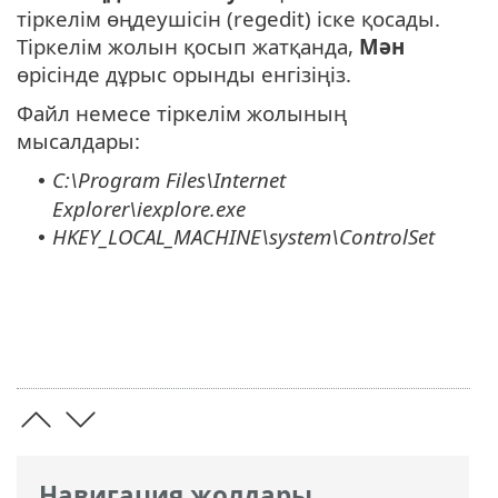
тіркелім өңдеушісін (regedit) іске қосады.
Тіркелім жолын қосып жатқанда,
Мән
өрісінде дұрыс орынды енгізіңіз.
Файл немесе тіркелім жолының
мысалдары:
C:\Program Files\Internet
•
Explorer\iexplore.exe
HKEY_LOCAL_MACHINE\system\ControlSet
•
Навигация жолдары