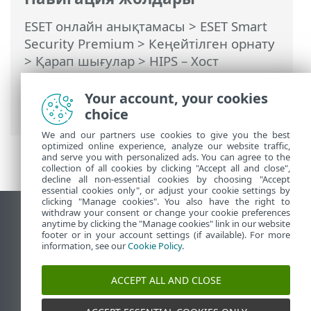
ESET онлайн анықтамасы
>
ESET Smart
Security Premium
>
Кеңейтілген орнату
>
Қарап шығулар
>
HIPS – Хост
негізіндегі енуді болдырмау жүйесі
>
HIPS ережені басқару
> HIPS үшін
Your account, your cookies
қолданба/тізбе жолын қосу
choice
We and our partners use cookies to give you the best
optimized online experience, analyze our website traffic,
and serve you with personalized ads. You can agree to the
collection of all cookies by clicking "Accept all and close",
decline all non-essential cookies by choosing "Accept
essential cookies only", or adjust your cookie settings by
clicking "Manage cookies". You also have the right to
withdraw your consent or change your cookie preferences
Жұмыс үстеліндегі сайтты қарау
anytime by clicking the "Manage cookies" link in our website
footer or in your account settings (if available). For more
End of Life
information, see our
Cookie Policy
.
ESET білім қоры
ESET форумы
ACCEPT ALL AND CLOSE
ESET Status Portal
Аймақтық қолдау