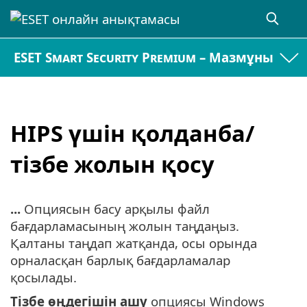
ESET Smart Security Premium – Мазмұны
HIPS үшін қолданба/
тізбе жолын қосу
...
Опциясын басу арқылы файл
бағдарламасының жолын таңдаңыз.
Қалтаны таңдап жатқанда, осы орында
орналасқан барлық бағдарламалар
қосылады.
Тізбе өңдегішін ашу
опциясы Windows